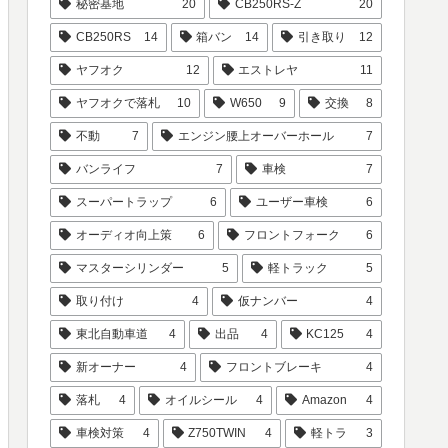
秘密基地
20
CB250RS-Z
20
CB250RS
14
箱バン
14
引き取り
12
ヤフオク
12
エストレヤ
11
ヤフオクで落札
10
W650
9
交換
8
不動
7
エンジン腰上オーバーホール
7
バンライフ
7
車検
7
スーパートラップ
6
ユーザー車検
6
オーディオ向上策
6
フロントフォーク
6
マスターシリンダー
5
軽トラック
5
取り付け
4
仮ナンバー
4
東北自動車道
4
出品
4
KC125
4
新オーナー
4
フロントブレーキ
4
落札
4
オイルシール
4
Amazon
4
車検対策
4
Z750TWIN
4
軽トラ
3