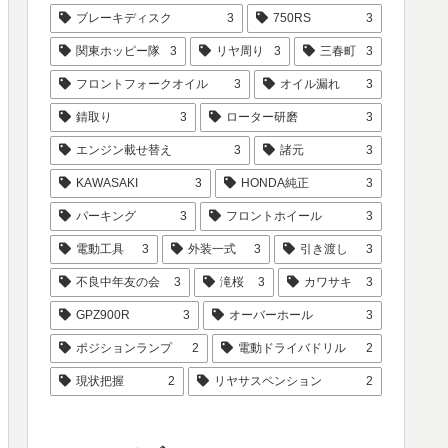
ブレーキディスク
3
750RS
3
関東ホッピー隊
3
リヤ周り
3
三春町
3
フロントフォークオイル
3
オイル漏れ
3
錆取り
3
ローター研磨
3
エンジン載せ替え
3
諸元
3
KAWASAKI
3
HONDA純正
3
パーキング
3
フロントホイール
3
電動工具
3
外装一式
3
引き渡し
3
不良中年友の会
3
滝桜
3
カワサキ
3
GPZ900R
3
オーバーホール
3
ポジションランプ
2
電動ドライバドリル
2
現状把握
2
リヤサスペンション
2