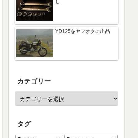
し
YD125をヤフオクに出品
カテゴリー
タグ