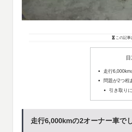
この記事
目
走行6,000
問題が2つ程
引き取り
走行6,000kmの2オーナー車で