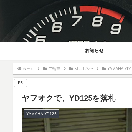
お知らせ
ホーム
二輪車
51～125cc
YAMAHA YD1
PR
ヤフオクで、YD125を落札
YAMAHA YD125