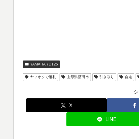
YAMAHA YD125
ヤフオクで落札
山形県酒田市
引き取り
自走
シ
X
LINE