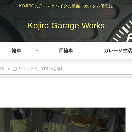
KOJIROのクルマとバイクの整備・カスタム備忘録
Kojiro Garage Works
二輪車
四輪車
ガレージ生活
25
ヤフオクで、YD125を落札