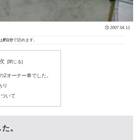
2007.04.11
は
約1分
で読めます。
次
kmの2オーナー車でした。
あり
について
した。