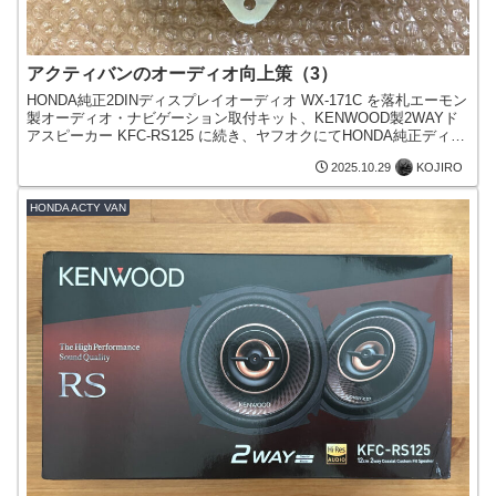
アクティバンのオーディオ向上策（3）
HONDA純正2DINディスプレイオーディオ WX-171C を落札エーモン
製オーディオ・ナビゲーション取付キット、KENWOOD製2WAYド
アスピーカー KFC-RS125 に続き、ヤフオクにてHONDA純正ディス
プレイオーディオ・ベーシ...
KOJIRO
2025.10.29
HONDA ACTY VAN