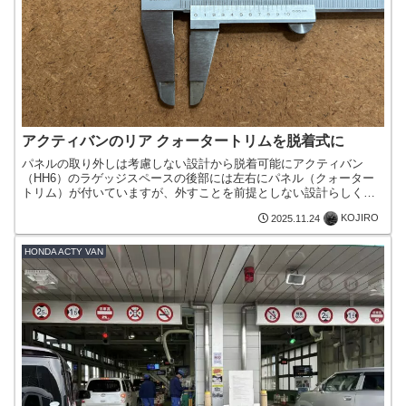
アクティバンのリア クォータートリムを脱着式に
パネルの取り外しは考慮しない設計から脱着可能にアクティバン
（HH6）のラゲッジスペースの後部には左右にパネル（クォーター
トリム）が付いていますが、外すことを前提としない設計らしく、
いざ外そうとすると大変でした。そこで今日は、簡単に脱着でき
KOJIRO
2025.11.24
る...
HONDA ACTY VAN