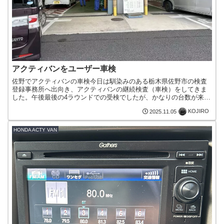
アクティバンをユーザー車検
佐野でアクティバンの車検今日は馴染みのある栃木県佐野市の検査
登録事務所へ出向き、アクティバンの継続検査（車検）をしてきま
した。午後最後の4ラウンドでの受検でしたが、かなりの台数が来所
していました。検査は事前に近くのテスター屋にて、ヘッドライ...
KOJIRO
2025.11.05
HONDA ACTY VAN