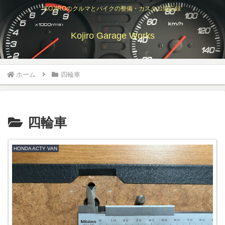
KOJIROのクルマとバイクの整備・カスタム備忘録
Kojiro Garage Works
ホーム
四輪車
四輪車
HONDA ACTY VAN