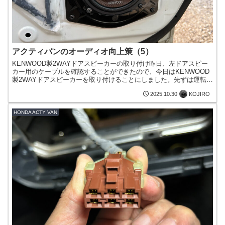
アクティバンのオーディオ向上策（5）
KENWOOD製2WAYドアスピーカーの取り付け昨日、左ドアスピー
カー用のケーブルを確認することができたので、今日はKENWOOD
製2WAYドアスピーカーを取り付けることにしました。先ずは運転席
側のスピーカーを交換ドアハンドルや内張を外す外...
KOJIRO
2025.10.30
HONDA ACTY VAN