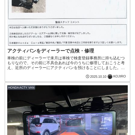
アクティバンをディーラーで点検・修理
車検の前にディーラーで来月は車検で検査登録事務所に持ち込むつ
もりなので、その前に不具合あれば今のうちに修理しておこうと考
え、近所のディーラーにアクティバンを預けることにしました。点
検の結果、 左右のロアアームジョイントブーツに亀裂 左右のタ...
KOJIRO
2025.10.10
HONDA ACTY VAN