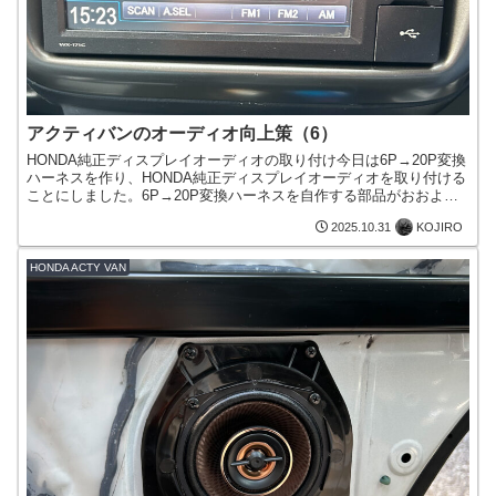
アクティバンのオーディオ向上策（6）
HONDA純正ディスプレイオーディオの取り付け今日は6P→20P変換
ハーネスを作り、HONDA純正ディスプレイオーディオを取り付ける
ことにしました。6P→20P変換ハーネスを自作する部品がおおよそ
揃ったので、6P→20P変換ハーネスを作りま...
KOJIRO
2025.10.31
HONDA ACTY VAN