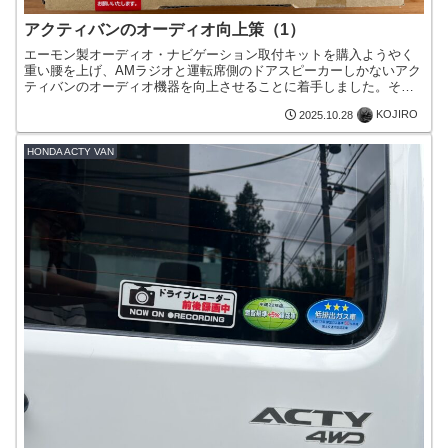
アクティバンのオーディオ向上策（1）
エーモン製オーディオ・ナビゲーション取付キットを購入ようやく
重い腰を上げ、AMラジオと運転席側のドアスピーカーしかないアク
ティバンのオーディオ機器を向上させることに着手しました。そこ
で先ずは、エーモン製の取付キットを昨日、Amazonで購入...
KOJIRO
2025.10.28
HONDA ACTY VAN