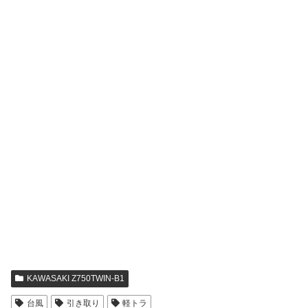
KAWASAKI Z750TWIN-B1
台風
引き取り
軽トラ