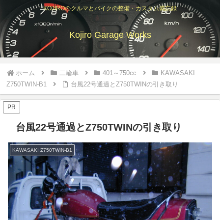
KOJIROのクルマとバイクの整備・カスタム備忘録
Kojiro Garage Works
ホーム
二輪車
401～750cc
KAWASAKI
Z750TWIN-B1
台風22号通過とZ750TWINの引き取り
PR
台風22号通過とZ750TWINの引き取り
KAWASAKI Z750TWIN-B1