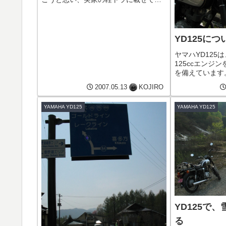
密基地へ。自走でも問題は無かったの
ですが、帰りにヤフオクに出品中の
CB250RS-Zを積載して戻る都合上、軽
トラで向かったのでした...
YD125に
ヤマハYD125
125ccエンジ
を備えています
により軽快な操
2007.05.13
KOJIRO
らフラットなダ
できます。高速
YAMAHA YD125
YAMAHA YD125
るものの、一般道
YD125で
る