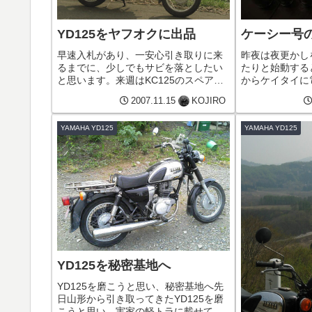
YD125をヤフオクに出品
ケーシー号
早速入札があり、一安心引き取りに来
昨夜は夜更かし
るまでに、少しでもサビを落としたい
たりと始動する
と思います。来週はKC125のスペアエ
からケイタイに電
ンジンを出品する予定です。
は秘密基地に来
2007.11.15
KOJIRO
で落札されたケ
あるので『どう
YAMAHA YD125
YAMAHA YD125
たのですが、「引
YD125を秘密基地へ
YD125を磨こうと思い、秘密基地へ先
日山形から引き取ってきたYD125を磨
こうと思い、実家の軽トラに載せて秘