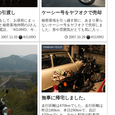
の引渡し
ケーシー号をヤフオクで売却
をして、お昼前にまっ
秘密基地を引っ越す前に、あまり乗ら
と秘密基地仲間のJさん
ないケーシー号をヤフオクで売却しま
話。「KOJIRO、今日
した。形や雰囲気がとても気に入って
る？」今日はヤフオク
たのですが、ちょっと私には小さすぎ
2007.11.03
KOJIRO
2007.10.29
KOJIRO
ーシー号の引き渡しが
ました。原付二種はもう一台、5月に山
しようかな？』と思っ
形から自走で引き取ったYD125があり
YAMAHA YD125
渡しがあるの...
ます。こっちはどうしようかなぁ...
無事に帰宅しました。
走行距離は470kmでした。走行距離は
昨日180km、本日290kmで、合計
470kmでした。今から駅前の駐車場に