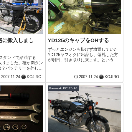
自宅に搬入しまし
YD125のキャブをOHする
ずっとエンジンも掛けず放置していた
YD125ヤフオクに出品し、落札した方
スタンドで給油する
が明日、引き取りに来ます。というこ
も入りました。確か満タン
とで、SR500と入れ替え、軽トラに積
では？バッテリーを外して
もうとエンジンを掛けてみると、ガソ
9時に駅で待ち合わせな
リンを激しくお漏らしをしてしま
2007.11.24
KOJIRO
2007.11.24
KOJIRO
には充電も完了してい
い…。燃料タンクを外してキャブの...
どんな方に引き取られ
Kawasaki KC125-A6