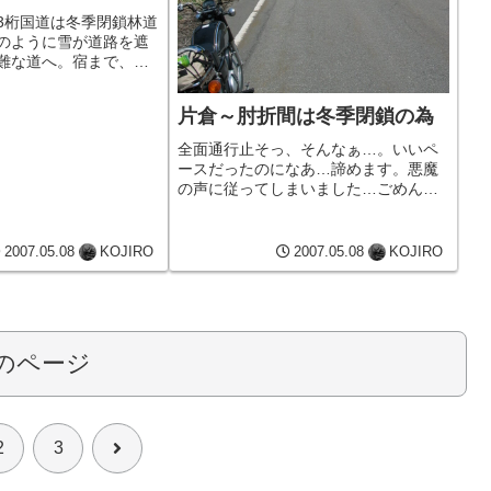
3桁国道は冬季閉鎖林道
のように雪が道路を遮
難な道へ。宿まで、あ
町にて休憩中。お腹空いた
片倉～肘折間は冬季閉鎖の為
全面通行止そっ、そんなぁ…。いいペ
ースだったのになあ…諦めます。悪魔
の声に従ってしまいました…ごめんな
さい。諦めて迂回しようとすると、通
行止の道路からKDXに乗るライダー
が。訊けば数ヵ所、路肩が崩れている
2007.05.08
KOJIRO
2007.05.08
KOJIRO
が、バイクなら問題無いと。景色はこ
の...
のページ
次
2
3