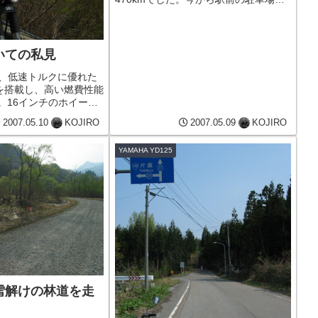
停めた、マイカーを引き取りに行って
きます。
ついての私見
は、低速トルクに優れた
ンを搭載し、高い燃費性能
。16インチのホイール
作が可能で、舗装路か
2007.05.10
KOJIRO
2007.05.09
KOJIRO
ートまで安定して走行
域の性能には限界があ
YAMAHA YD125
での実用...
、雪解けの林道を走