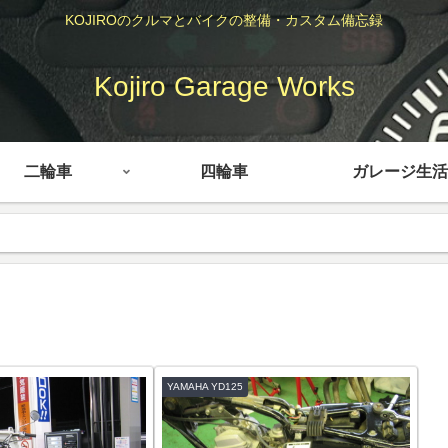
KOJIROのクルマとバイクの整備・カスタム備忘録
Kojiro Garage Works
二輪車
四輪車
ガレージ生活
YAMAHA YD125