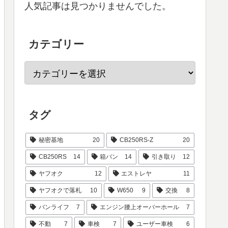
人気記事は見つかりませんでした。
カテゴリー
タグ
秘密基地
20
CB250RS-Z
20
CB250RS
14
箱バン
14
引き取り
12
ヤフオク
12
エストレヤ
11
ヤフオクで落札
10
W650
9
交換
8
バンライフ
7
エンジン腰上オーバーホール
7
不動
7
車検
7
ユーザー車検
6