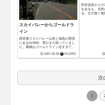
肘折温泉からの
を走るも、当然
る。仕方無く無
と50km河北
なあ…。
スカイバレーからゴールドラ
イン
西吾妻スカイバレー山形と福島の県境
にある白布峠。雪がまだ残っていまし
た。磐梯山ゴールドライン近すぎて、
よくわからない磐梯山…。県道2号線を
2007.05.09
KOJIRO
白布から磐梯山へ向かうときの方が良
く見えました。
次
1