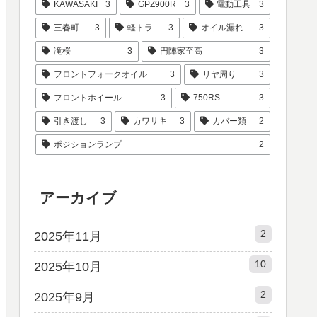
KAWASAKI
3
GPZ900R
3
電動工具
3
三春町
3
軽トラ
3
オイル漏れ
3
滝桜
3
円陣家至高
3
フロントフォークオイル
3
リヤ周り
3
フロントホイール
3
750RS
3
引き渡し
3
カワサキ
3
カバー類
2
ポジションランプ
2
アーカイブ
2
2025年11月
10
2025年10月
2
2025年9月