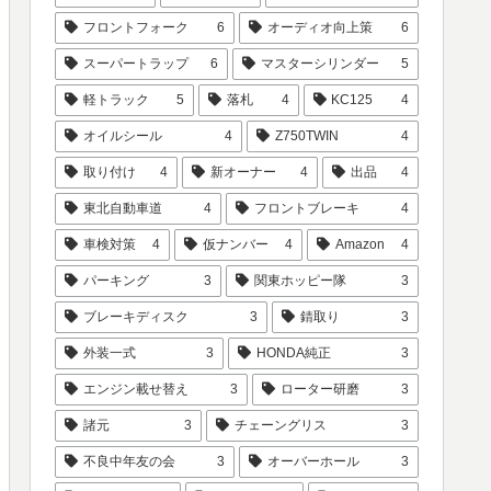
フロントフォーク
6
オーディオ向上策
6
スーパートラップ
6
マスターシリンダー
5
軽トラック
5
落札
4
KC125
4
オイルシール
4
Z750TWIN
4
取り付け
4
新オーナー
4
出品
4
東北自動車道
4
フロントブレーキ
4
車検対策
4
仮ナンバー
4
Amazon
4
パーキング
3
関東ホッピー隊
3
ブレーキディスク
3
錆取り
3
外装一式
3
HONDA純正
3
エンジン載せ替え
3
ローター研磨
3
諸元
3
チェーングリス
3
不良中年友の会
3
オーバーホール
3