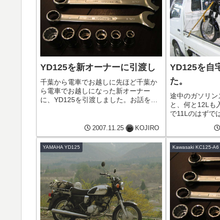
YD125を新オーナーに引渡し
YD125を
た。
千葉から電車でお越しに先ほど千葉か
ら電車でお越しになった新オーナー
途中のガソリン
に、YD125を引渡しました。お話を伺
と、何と12L
った感じから、恐らく私と同年代の方
で11Lのはず
だと思います。とても優しそうな方で
充電開始明日朝
したので、YD125もきっと可愛がって
2007.11.25
KOJIRO
ので、それまで
いただけることと思います。秘密...
ると思います。
YAMAHA YD125
Kawasaki KC125-A6
るのかな？