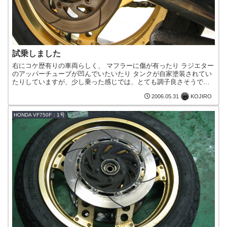
試乗しました
右にコケ歴有りの車両らしく、 マフラーに傷が有ったり ラジエター
のアッパーチューブが凹んでいたいたり タンクが自家塗装されてい
たりしていますが、少し乗った感じでは、とても調子良さそうでし
た。昔初期型のVT250Fに乗っていたときと同じ、HO...
KOJIRO
2006.05.31
HONDA VF750F：1号