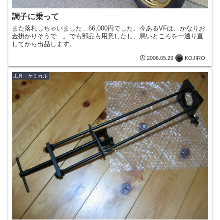
調子に乗って
また落札しちゃいました…66,000円でした。今あるVFは、かなりお
金掛かりそうで…。でも部品も用意したし、悪いところを一通り直
してから出品します。
KOJIRO
2006.05.29
工具・ケミカル