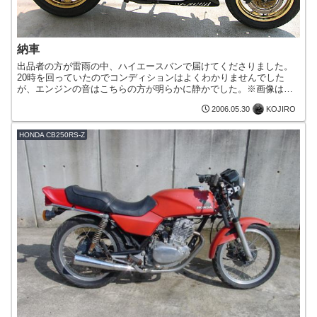
納車
出品者の方が雷雨の中、ハイエースバンで届けてくださりました。
20時を回っていたのでコンディションはよくわかりませんでした
が、エンジンの音はこちらの方が明らかに静かでした。※画像は翌
日に撮ったものです。これで満足に動く単車が1台できたかな^^...
KOJIRO
2006.05.30
HONDA CB250RS-Z