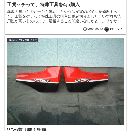
工賃ケチって、特殊工具を4点購入
異常の無いものが一台も無い、という我が家のバイクを修理すべ
く、工賃をケチって特殊工具の購入に踏み切りました。いずれも汎
用性が高いものなので、活躍すること間違いなしかと…。リヤサス
SPコンプレッサーリヤサスのOHが可能オイルシールプーラーフロ...
KOJIRO
2006.05.14
HONDA VF750F：1号
VFの着せ替え計画