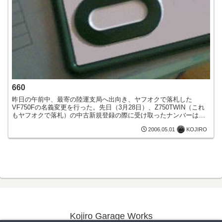
660
昨日の午前中、最寄の陸運支局へ出向き、ヤフオクで落札した
VF750Fの名義変更を行った。先日（3月28日）、Z750TWIN（これ
もヤフオクで落札）の中古新規登録の際に受け取ったナンバーは
『438』、今日は『660』。約1ヶ月で220台って...
KOJIRO
2006.05.01
Kojiro Garage Works