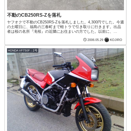
不動のCB250RS-Zを落札
ヤフオクで不動のCB250RS-Zを落札しました。4,300円でした。今週
の土曜日に、福島の三春町まで軽トラで引き取りに行きます。出品
者は桜の名所『滝桜』の近隣にお住まいの方でした。以前に、
CB250RS-Zの外装一式を実はそれ以前に、CB...
KOJIRO
2006.05.29
HONDA VF750F：2号