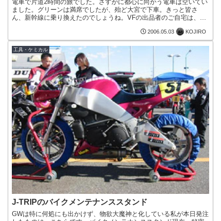
電車で片道2時間の旅でした。さすがに都心に向かう電車は空いてい
ました。グリーンは満席でしたが、殆ど大宮で下車。きっと皆さ
ん、新幹線に乗り換えたのでしょうね。VFの出品者のご自宅は、JR
の西船橋駅から北へ徒歩10分くらいにお住まいでした。事前...
KOJIRO
2006.05.03
工具・ケミカル
J-TRIPのバイクメンテナンススタンド
GWは特に何処にも出かけず、物欲大魔神と化している私が本日発注