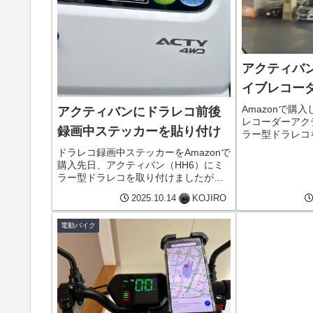
アクティバ
イブレコー
Amazonで購
アクティバンにドラレコ前後
レコーダーアク
録画中ステッカーを貼り付け
ラー型ドラレコ
ルマは旧いけど
ドラレコ録画中ステッカーをAmazonで
す。なお、ドラ
購入先日、アクティバン（HH6）にミ
源はシガーライ
ラー型ドラレコを取り付けましたが、
なく、ヒューズボ
ドラレコに付属のステッカーのデザイ
2025.10.14
KOJIRO
ンが気に入らず、新たにAmazonで探す
ことにしました。ドラレコに付属のス
電動バイク
テッカーと今回購入した...