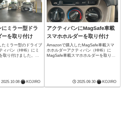
ンにミラー型ドラ
アクティバンにMagSafe車載
ダーを取り付け
スマホホルダーを取り付け
入したミラー型のドライブ
Amazonで購入したMagSafe車載スマ
ティバン（HH6）にミ
ホホルダーアクティバン（HH6）に
を取り付けました。ク
MagSafe車載スマホホルダーを取り付
、こちらは最新式で
けました。iPhoneをナビとして使用す
イブレコーダー用の電
る際に、電池の残量を気にせずに済む
ターソケットからでは
ので便利です。また、エアコンの吹出
ックスから取り...
し口の他、ダッ...
2025.10.08
KOJIRO
2025.09.30
KOJIRO