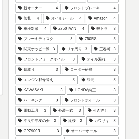
新オーナー
4
フロントブレーキ
4
落札
4
オイルシール
4
Amazon
4
車検対策
4
Z750TWIN
4
軽トラ
3
ブレーキディスク
3
750RS
3
関東ホッピー隊
3
リヤ周り
3
三春町
3
フロントフォークオイル
3
オイル漏れ
3
錆取り
3
ローター研磨
3
エンジン載せ替え
3
諸元
3
KAWASAKI
3
HONDA純正
3
パーキング
3
フロントホイール
3
電動工具
3
外装一式
3
引き渡し
3
不良中年友の会
3
滝桜
3
カワサキ
3
GPZ900R
3
オーバーホール
3