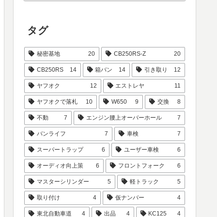
タグ
秘密基地
20
CB250RS-Z
20
CB250RS
14
箱バン
14
引き取り
12
ヤフオク
12
エストレヤ
11
ヤフオクで落札
10
W650
9
交換
8
不動
7
エンジン腰上オーバーホール
7
バンライフ
7
車検
7
スーパートラップ
6
ユーザー車検
6
オーディオ向上策
6
フロントフォーク
6
マスターシリンダー
5
軽トラック
5
取り付け
4
仮ナンバー
4
東北自動車道
4
出品
4
KC125
4