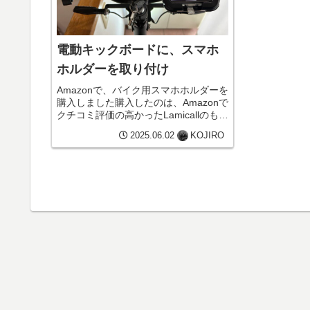
電動キックボードに、スマホ
ホルダーを取り付け
Amazonで、バイク用スマホホルダーを
購入しました購入したのは、Amazonで
クチコミ評価の高かったLamicallのもの
です。スマホホルダー取り付け後いい
2025.06.02
KOJIRO
感じです。安心して？ご近所散策に出
かけられそうです。