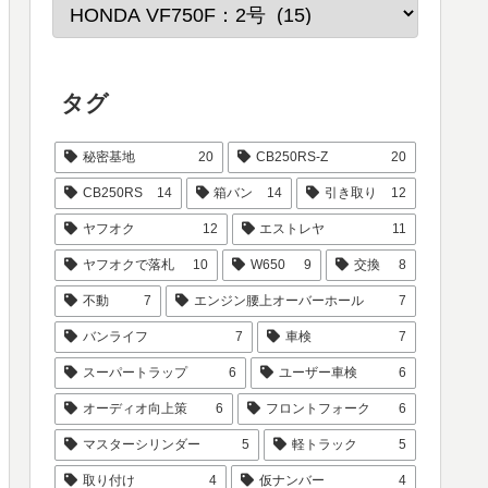
タグ
秘密基地
20
CB250RS-Z
20
CB250RS
14
箱バン
14
引き取り
12
ヤフオク
12
エストレヤ
11
ヤフオクで落札
10
W650
9
交換
8
不動
7
エンジン腰上オーバーホール
7
バンライフ
7
車検
7
スーパートラップ
6
ユーザー車検
6
オーディオ向上策
6
フロントフォーク
6
マスターシリンダー
5
軽トラック
5
取り付け
4
仮ナンバー
4