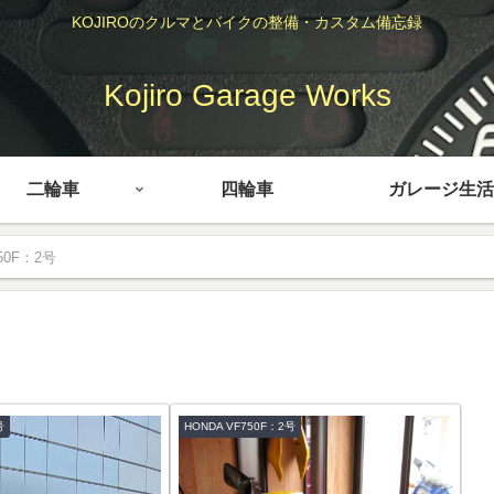
KOJIROのクルマとバイクの整備・カスタム備忘録
Kojiro Garage Works
二輪車
四輪車
ガレージ生活
50F：2号
号
HONDA VF750F：2号