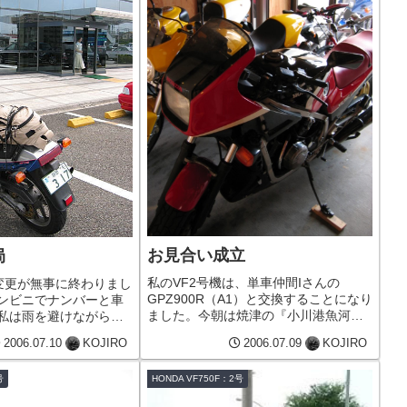
お見合い成立
局
私のVF2号機は、単車仲間Iさんの
義変更が無事に終わりまし
GPZ900R（A1）と交換することになり
ンビニでナンバーと車
ました。今朝は焼津の『小川港魚河岸
私は雨を避けながら帰
食堂』で朝食に『カツオのステーキ定
2006.07.10
KOJIRO
2006.07.09
KOJIRO
食』を食べました。その後Iさんの自宅
に戻ってマッタリと食休みをしたあ
号
HONDA VF750F：2号
と、午後から水車村にあるカフ...