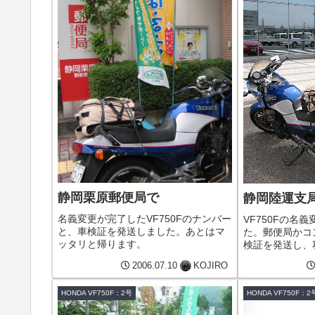
静岡栗原郵便局で
静岡陸運支
名義変更が完了したVF750Fのナンバー
VF750Fの名
と、車検証を発送しました。あとはマ
た。郵便局かコ
ッタリと帰ります。
検証を発送し、
ります。
2006.07.10
KOJIRO
HONDA VF750F：2号
HONDA VF750F：2