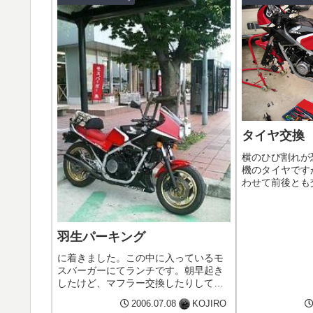
タイヤ交換
横のひび割れが
機のタイヤです
わせて前後とも
は元々1号機の
ていたタイヤで
結構最近生産さ
近所の取引先（ダ
羽生パーキング
に着きました。この中に入っているモ
スバーガーにてランチです。朝早起き
したけど、マフラー交換したりして遅
くなりました…。
2006.07.08
KOJIRO