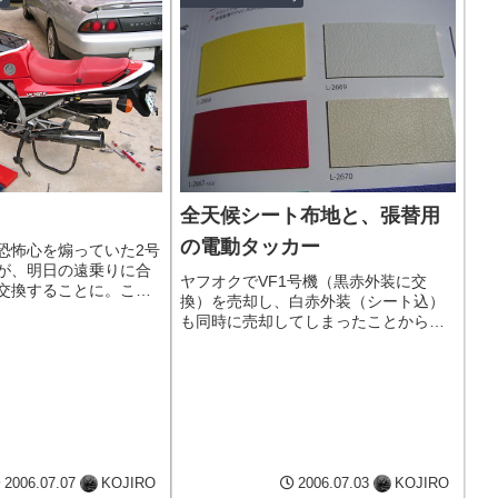
全天候シート布地と、張替用
の電動タッカー
恐怖心を煽っていた2号
が、明日の遠乗りに合
ヤフオクでVF1号機（黒赤外装に交
交換することに。これ
換）を売却し、白赤外装（シート込）
自家塗装ホイールに付い
も同時に売却してしまったことから、
す。製造番号を見ると
残されたVF2号機のシートが無くなっ
れたものだったので、
てしまいました。座布団を縛り付けて
イドーMuレーシ...
乗るのもなんですし…。ということ
で、ヤフオクで汚れたままのシートを
落...
2006.07.07
KOJIRO
2006.07.03
KOJIRO