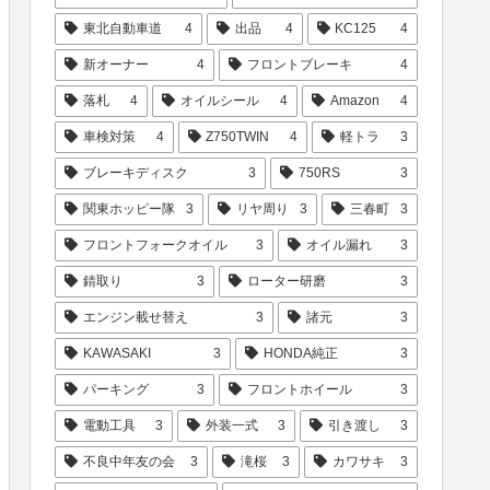
東北自動車道
4
出品
4
KC125
4
新オーナー
4
フロントブレーキ
4
落札
4
オイルシール
4
Amazon
4
車検対策
4
Z750TWIN
4
軽トラ
3
ブレーキディスク
3
750RS
3
関東ホッピー隊
3
リヤ周り
3
三春町
3
フロントフォークオイル
3
オイル漏れ
3
錆取り
3
ローター研磨
3
エンジン載せ替え
3
諸元
3
KAWASAKI
3
HONDA純正
3
パーキング
3
フロントホイール
3
電動工具
3
外装一式
3
引き渡し
3
不良中年友の会
3
滝桜
3
カワサキ
3