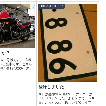
号
HONDA VF750F：2号
うか？
0Fの2号機です。1号機
へ出品中です。こちら
誠か走行7,000km未
いカウル付きの水冷、
。でもでも排気量はこだ
ン』。当時、最高速度
...
登録しました！
今日は黒赤VFの登録に。ナンバーは
『８８６』でした。あと２つで『８８
８』だったのに…惜しい！私は本当に