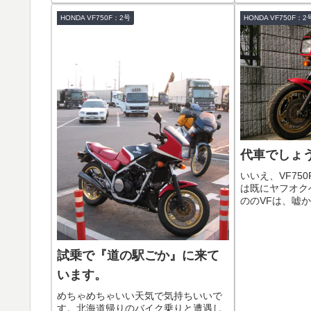
HONDA VF750F：2号
HONDA VF750F：2
代車でしょ
いいえ、VF75
は既にヤフオク
ののVFは、嘘か
満。私には珍し
V4マルチです
わりの『ナナハ
230km/hといわれ
試乗で『道の駅ごか』に来て
います。
めちゃめちゃいい天気で気持ちいいで
す。北海道帰りのバイク乗りと遭遇し