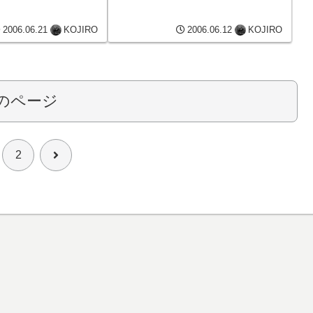
ゾロメが多いです。ちなみに1号機は
『６６０』でした。
2006.06.21
KOJIRO
2006.06.12
KOJIRO
のページ
次
2
へ