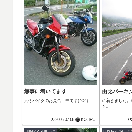
無事に着いてます
由比パーキ
只今バイクのお見合い中です(^O^)
に着きました。
す。
2006.07.08
KOJIRO
HONDA VF750F：2号
HONDA VF750F：2