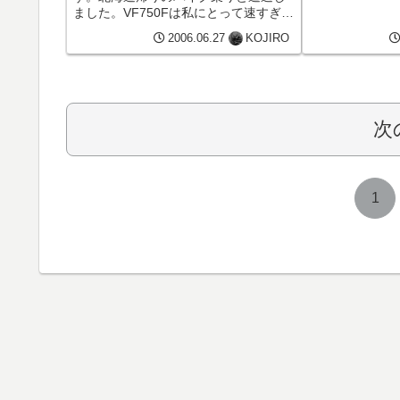
ました。VF750Fは私にとって速すぎ
て、怖いくらいです。
2006.06.27
KOJIRO
次
1