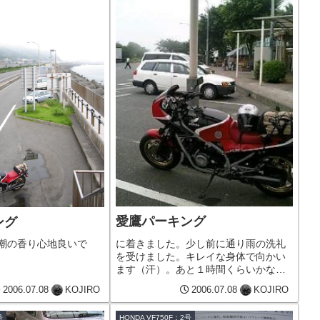
愛鷹パーキング
ング
に着きました。少し前に通り雨の洗礼
潮の香り心地良いで
を受けました。キレイな身体で向かい
ます（汗）。あと１時間くらいかな？
安全運転で向かいますね。
2006.07.08
KOJIRO
2006.07.08
KOJIRO
号
HONDA VF750F：2号