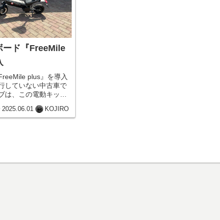
ド『FreeMile
入
eMile plus』を導入
行していない中古車で
ブは、この電動キック
いただいた方のもので
2025.06.01
KOJIRO
走で自宅まで永福駅前
を走って帰宅しました
なくて...