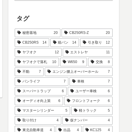
タグ
秘密基地
20
CB250RS-Z
20
CB250RS
14
箱バン
14
引き取り
12
ヤフオク
12
エストレヤ
11
ヤフオクで落札
10
W650
9
交換
8
不動
7
エンジン腰上オーバーホール
7
バンライフ
7
車検
7
スーパートラップ
6
ユーザー車検
6
オーディオ向上策
6
フロントフォーク
6
マスターシリンダー
5
軽トラック
5
取り付け
4
仮ナンバー
4
東北自動車道
4
出品
4
KC125
4