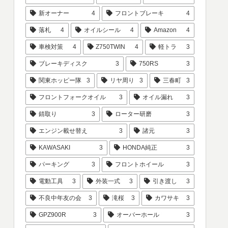
新オーナー
4
フロントブレーキ
4
落札
4
オイルシール
4
Amazon
4
車検対策
4
Z750TWIN
4
軽トラ
3
ブレーキディスク
3
750RS
3
関東ホッピー隊
3
リヤ周り
3
三春町
3
フロントフォークオイル
3
オイル漏れ
3
錆取り
3
ローター研磨
3
エンジン載せ替え
3
諸元
3
KAWASAKI
3
HONDA純正
3
パーキング
3
フロントホイール
3
電動工具
3
外装一式
3
引き渡し
3
不良中年友の会
3
滝桜
3
カワサキ
3
GPZ900R
3
オーバーホール
3