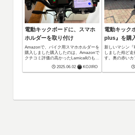
電動キックボードに、スマホ
電動キックボー
ホルダーを取り付け
plus』を購
Amazonで、バイク用スマホホルダーを
新しいマシン『Fre
購入しました購入したのは、Amazonで
しました殆ど走
クチコミ評価の高かったLamicallのもの
す。奥の赤いカ
です。スマホホルダー取り付け後いい
ボードを譲って
2025.06.02
KOJIRO
感じです。安心して？ご近所散策に出
す。永福から自
かけられそうです。
から井ノ頭通り
が、スピードが出