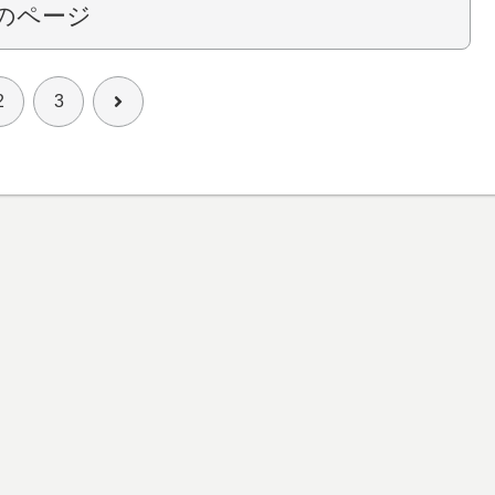
のページ
次
2
3
へ