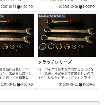
なぁ？部品は入荷、受
純正部品を引き取りながら秘密基地
2007.10.24
KOJIRO
2007.10.09
KOJIRO
で、一応明日の午前中
へ。今週金曜日に車検切れとなる
もりです。車検も金曜
GPZ900RA1の変速不良を直すべく作業
-A1
Kawasaki GPZ900R-A1
なので、最悪金曜日の
を始めたところ、なんとヤフオクで
落...
クラッチレリーズ
用部品を落札し、本日
明日バイクで栃木を案内することにな
した。出品者は自宅と
り、急遽、秘密基地で作業をしたので
地点辺りで自転車＆バ
すが…結論から申し上げますと直りま
業者の方でした。何で
せんでした。結構、重症なのかな
2007.09.11
KOJIRO
2007.09.01
KOJIRO
に頼まれて取り寄せた
ぁ…？来月車検なので、その前に直る
トックになっていたそ
と良いのですが、直らなかったらプロ
PZは現在、ギヤチェ
にお願いしようかな？と思ったり。 で
も先...