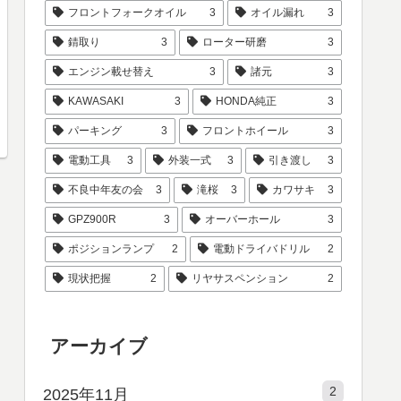
フロントフォークオイル
3
オイル漏れ
3
錆取り
3
ローター研磨
3
エンジン載せ替え
3
諸元
3
KAWASAKI
3
HONDA純正
3
パーキング
3
フロントホイール
3
電動工具
3
外装一式
3
引き渡し
3
不良中年友の会
3
滝桜
3
カワサキ
3
GPZ900R
3
オーバーホール
3
ポジションランプ
2
電動ドライバドリル
2
現状把握
2
リヤサスペンション
2
アーカイブ
2
2025年11月