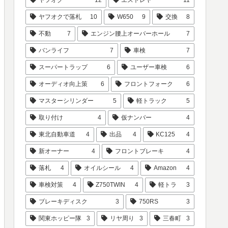
ヤフオクで落札
10
W650
9
交換
8
不動
7
エンジン腰上オーバーホール
7
バンライフ
7
車検
7
スーパートラップ
6
ユーザー車検
6
オーディオ向上策
6
フロントフォーク
6
マスターシリンダー
5
軽トラック
5
取り付け
4
仮ナンバー
4
東北自動車道
4
出品
4
KC125
4
新オーナー
4
フロントブレーキ
4
落札
4
オイルシール
4
Amazon
4
車検対策
4
Z750TWIN
4
軽トラ
3
ブレーキディスク
3
750RS
3
関東ホッピー隊
3
リヤ周り
3
三春町
3