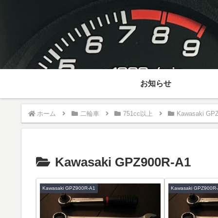
お知らせ
ホーム
二輪車
751cc以上
Kawasaki GP
Kawasaki GPZ900R-A1
Kawasaki GPZ900R-A1
Kawasaki GPZ900R