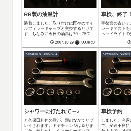
RR製の油温計
車検、終了
装着しました。取り付けは既存のオイ
宇都宮の古いテ
ルフィラーキャップと交換するだけで
レーキテストを二
す。ちなみに今日の油温は70～75℃で
ヘッドライトの
した。RRの油温計は各メーカーの車種
一発合格。さて
2007.10.29
KOJIRO
ごとに設定があり、このGPZ750Rから
な(笑)
ZZR1200まで装着可能ですが、この車
Kawasaki GPZ900R-A1
Kawasaki GPZ900R
種用はあまり輸入さ...
シャワーに打たれて～♪
車検予約
と久保田利伸の歌が、頭のなかでリプ
しました。今週
レイされます。ギヤチェンジは直りま
で。変速不良に
した。がしかし、ウォーターポンプか
たままで、その