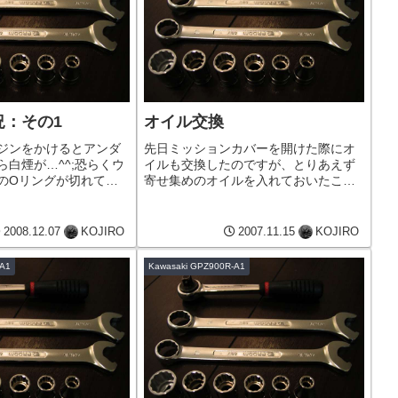
況：その1
オイル交換
ジンをかけるとアンダ
先日ミッションカバーを開けた際にオ
白煙が…^^;恐らくウ
イルも交換したのですが、とりあえず
のOリングが切れてし
寄せ集めのオイルを入れておいたこと
はないかと思われま
もあり、今日は買い置きしていたVerity
始動すると間もなく水
のHR 10W-40に入れ替えました。知人
れてしまうので、一度ウ
のIさんからVFと交換に譲り受けたA1
2008.12.07
KOJIRO
2007.11.15
KOJIRO
全て外してチェッ...
ニンジャも、1年...
-A1
Kawasaki GPZ900R-A1