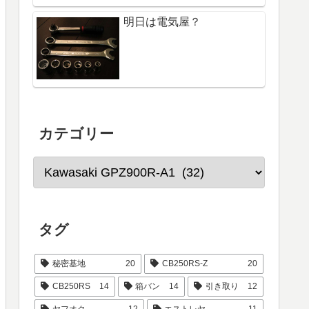
明日は電気屋？
カテゴリー
タグ
秘密基地
20
CB250RS-Z
20
CB250RS
14
箱バン
14
引き取り
12
ヤフオク
12
エストレヤ
11