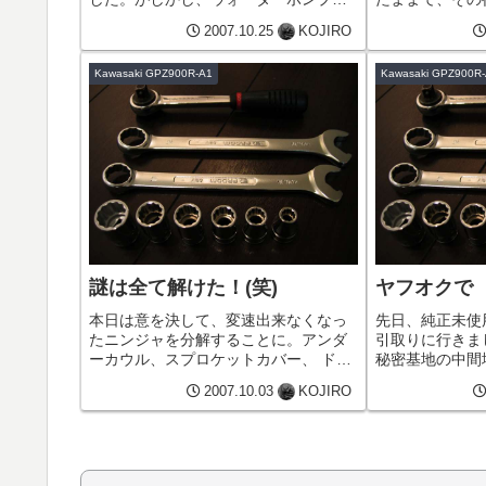
らLLCが滝のように…(号泣)久保田利伸
が…間に合うか
2007.10.25
KOJIRO
の歌よりも、もっとセンチメンタルな
け取り済みなの
曲の方が似合います。ということで本
から整備するつ
Kawasaki GPZ900R-A1
Kawasaki GPZ900R
日はこれまで。撤収～♪
日の午後の最終
お昼...
謎は全て解けた！(笑)
ヤフオクで
本日は意を決して、変速出来なくなっ
先日、純正未使
たニンジャを分解することに。アンダ
引取りに行きま
ーカウル、スプロケットカバー、 ドラ
秘密基地の中間
イブスプロケット、 ステップブラケッ
イクを販売する
2007.10.03
KOJIRO
ト、マフラーカバーを外してもミッシ
も昔、お客さん
ョンカバーは外れず、ウォーターポン
ものがデッドス
プを外すと、やっとカバーが外れま...
うです。私のG
ン...