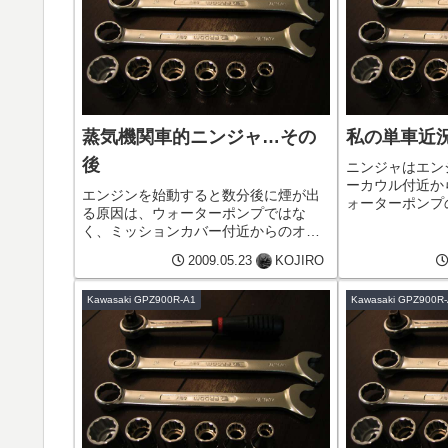
蒸気機関車的ニンジャ…その
私の単車近
後
ニンジャはエン
ーカウル付近から
エンジンを始動すると数分後に煙が出
ォーターポンプ
る原因は、ウォーターポンプではな
まっているので
く、ミッションカバー付近からのオイ
す。エンジンを
ル漏れのようです。それにオイルの量
温計がHまで振
2009.05.23
KOJIRO
もかなり多いようで…これが主たる要
ォーターラインを
因かも^^;
Kawasaki GPZ900R-A1
Kawasaki GPZ900R