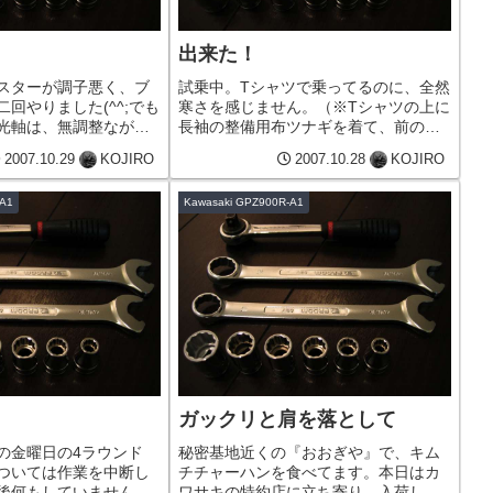
！
出来た！
スターが調子悪く、ブ
試乗中。Tシャツで乗ってるのに、全然
回やりました(^^;でも
寒さを感じません。（※Tシャツの上に
光軸は、無調整ながら
長袖の整備用布ツナギを着て、前のジ
、軽く流してこようか
ッパーを下げて乗ってました）ギヤチ
2007.10.29
KOJIRO
2007.10.28
KOJIRO
ェンジは以前よりも良く、気持ちいい
くらいにスコスコと入ります。予約が
-A1
Kawasaki GPZ900R-A1
取れたら、明日は車検を受けてきま...
ガックリと肩を落として
の金曜日の4ラウンド
秘密基地近くの『おおぎや』で、キム
ついては作業を中断し
チチャーハンを食べてます。本日はカ
後何もしていません
ワサキの特約店に立ち寄り、入荷した