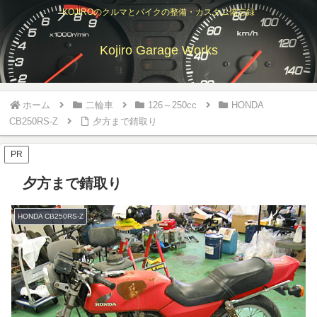
KOJIROのクルマとバイクの整備・カスタム備忘録
Kojiro Garage Works
ホーム
二輪車
126～250cc
HONDA
CB250RS-Z
夕方まで錆取り
PR
夕方まで錆取り
HONDA CB250RS-Z