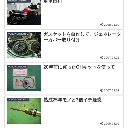
単車日和
Kawasaki GPZ900R-A3
2008.03.09
ガスケットを自作して、ジェネレータ
HONDA CB250RS-Z
ーカバー取り付け
2007.04.21
20年前に買ったOHキットを使って
HONDA CB250RS
2007.03.03
熟成25年モノと3個イチ疑惑
HONDA CB250RS-Z
2006.08.06