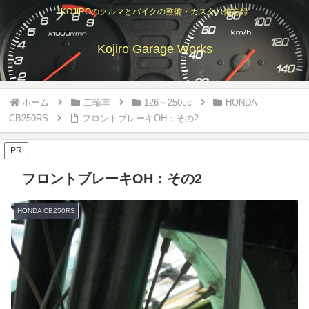
KOJIROのクルマとバイクの整備・カスタム備忘録
Kojiro Garage Works
ホーム
二輪車
126～250cc
HONDA
CB250RS
フロントブレーキOH：その2
PR
フロントブレーキOH：その2
HONDA CB250RS