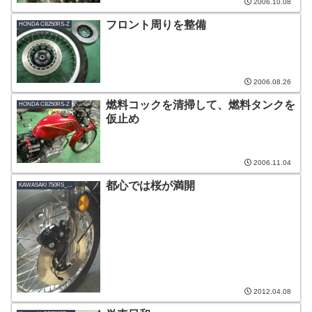
2006.10.08
フロント周りを整備
HONDA CB250RS-Z
2006.08.26
燃料コックを清掃して、燃料タンクを
HONDA CB250RS-Z
仮止め
2006.11.04
都心では桜が満開
KAWASAKI 750RS_ZⅡ改
2012.04.08