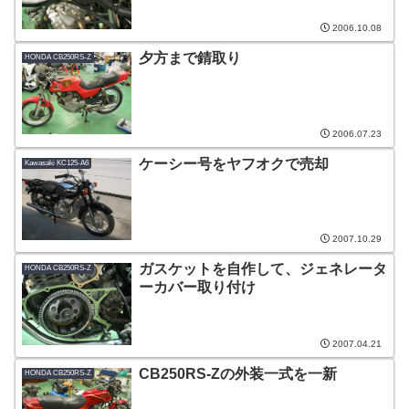
2006.10.08
夕方まで錆取り
HONDA CB250RS-Z
2006.07.23
ケーシー号をヤフオクで売却
Kawasaki KC125-A6
2007.10.29
ガスケットを自作して、ジェネレータ
HONDA CB250RS-Z
ーカバー取り付け
2007.04.21
CB250RS-Zの外装一式を一新
HONDA CB250RS-Z