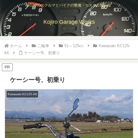
KOJIROのクルマとバイクの整備・カスタム備忘録
Kojiro Garage Works
ホーム
二輪車
51～125cc
Kawasaki KC125-
A6
ケーシー号、初乗り
PR
ケーシー号、初乗り
Kawasaki KC125-A6