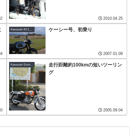
02
2010.04.25
に
ケーシー号、初乗り
Kawasaki KC125-A6
04
2007.01.09
走行距離約100kmの短いツーリン
Kawasaki Estrella-B1
グ
20
2005.09.04