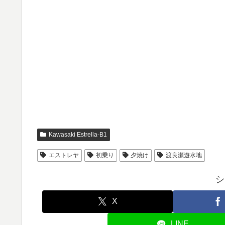
Kawasaki Estrella-B1
エストレヤ
初乗り
夕焼け
渡良瀬遊水地
シ
X
LINE