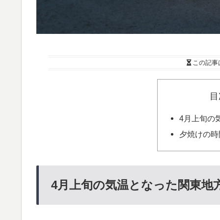
この記事
目
4月上旬の
夕焼けの時
4月上旬の気温となった関東地