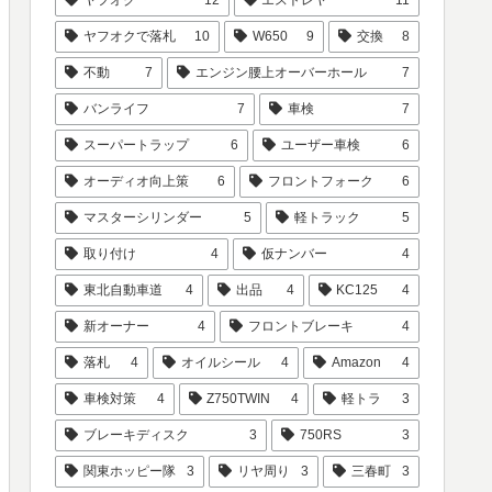
ヤフオクで落札
10
W650
9
交換
8
不動
7
エンジン腰上オーバーホール
7
バンライフ
7
車検
7
スーパートラップ
6
ユーザー車検
6
オーディオ向上策
6
フロントフォーク
6
マスターシリンダー
5
軽トラック
5
取り付け
4
仮ナンバー
4
東北自動車道
4
出品
4
KC125
4
新オーナー
4
フロントブレーキ
4
落札
4
オイルシール
4
Amazon
4
車検対策
4
Z750TWIN
4
軽トラ
3
ブレーキディスク
3
750RS
3
関東ホッピー隊
3
リヤ周り
3
三春町
3