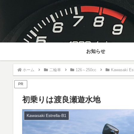
お知らせ
ホーム
二輪車
126～250cc
Kawasaki Est
PR
初乗りは渡良瀬遊水地
Kawasaki Estrella-B1