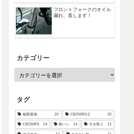
フロントフォークのオイル
漏れ、直します！
カテゴリー
タグ
秘密基地
20
CB250RS-Z
20
CB250RS
14
箱バン
14
引き取り
12
ヤフオク
12
エストレヤ
11