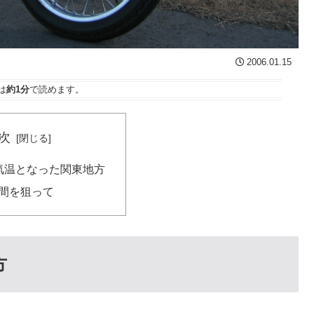
2006.01.15
は
約1分
で読めます。
次
気温となった関東地方
間を狙って
方