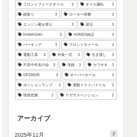
フロントフォークオイル
3
オイル漏れ
3
錆取り
3
ローター研磨
3
エンジン載せ替え
3
諸元
3
KAWASAKI
3
HONDA純正
3
パーキング
3
フロントホイール
3
電動工具
3
外装一式
3
引き渡し
3
不良中年友の会
3
滝桜
3
カワサキ
3
GPZ900R
3
オーバーホール
3
ポジションランプ
2
電動ドライバドリル
2
現状把握
2
リヤサスペンション
2
アーカイブ
2
2025年11月