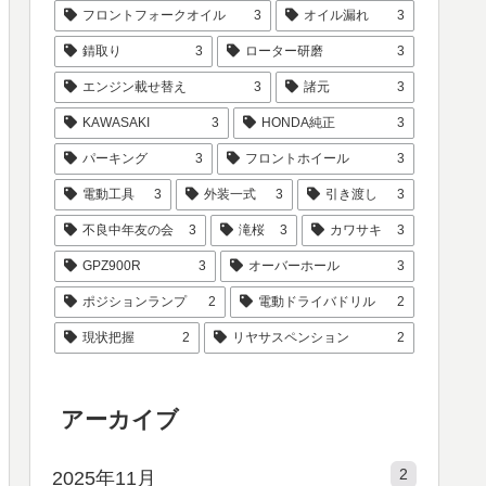
フロントフォークオイル
3
オイル漏れ
3
錆取り
3
ローター研磨
3
エンジン載せ替え
3
諸元
3
KAWASAKI
3
HONDA純正
3
パーキング
3
フロントホイール
3
電動工具
3
外装一式
3
引き渡し
3
不良中年友の会
3
滝桜
3
カワサキ
3
GPZ900R
3
オーバーホール
3
ポジションランプ
2
電動ドライバドリル
2
現状把握
2
リヤサスペンション
2
アーカイブ
2
2025年11月