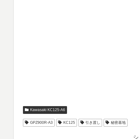
Kawasaki KC125-A6
GPZ900R-A3
KC125
引き渡し
秘密基地
シ