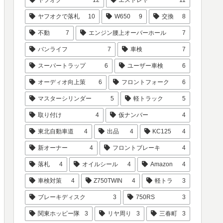
ヤフオクで落札
10
W650
9
交換
8
不動
7
エンジン腰上オーバーホール
7
バンライフ
7
車検
7
スーパートラップ
6
ユーザー車検
6
オーディオ向上策
6
フロントフォーク
6
マスターシリンダー
5
軽トラック
5
取り付け
4
仮ナンバー
4
東北自動車道
4
出品
4
KC125
4
新オーナー
4
フロントブレーキ
4
落札
4
オイルシール
4
Amazon
4
車検対策
4
Z750TWIN
4
軽トラ
3
ブレーキディスク
3
750RS
3
関東ホッピー隊
3
リヤ周り
3
三春町
3