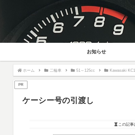
お知らせ
ホーム
二輪車
51～125cc
Kawasaki KC1
PR
ケーシー号の引渡し
この記事