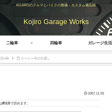
KOJIROのクルマとバイクの整備・カスタム備忘録
Kojiro Garage Works
二輪車
四輪車
ガレージ生活
25-A6
ケーシー号の引渡し
2007.11.03
は
約1分
で読めます。