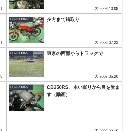
21
2006.10.08
夕方まで錆取り
HONDA CB250RS-Z
11
2006.07.23
東京の西部からトラックで
HONDA CB250RS-Z
09
2007.05.20
CB250RS、永い眠りから目を覚ま
HONDA CB250RS
す（動画）