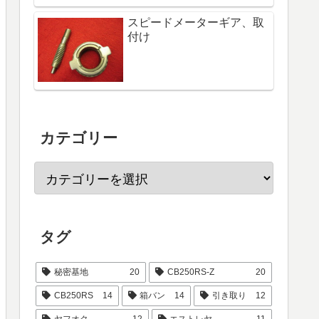
スピードメーターギア、取
付け
カテゴリー
タグ
秘密基地
20
CB250RS-Z
20
CB250RS
14
箱バン
14
引き取り
12
ヤフオク
12
エストレヤ
11