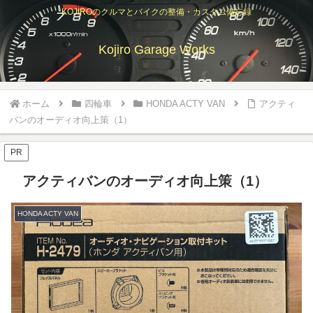
KOJIROのクルマとバイクの整備・カスタム備忘録
Kojiro Garage Works
ホーム
四輪車
HONDA ACTY VAN
アクティ
バンのオーディオ向上策（1）
PR
アクティバンのオーディオ向上策（1）
HONDA ACTY VAN