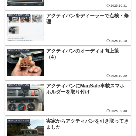
2025.10.31
アクティバンをディーラーで点検・修
HONDA ACTY VAN
理
2025.10.10
アクティバンのオーディオ向上策
HONDA ACTY VAN
（4）
2025.10.29
アクティバンにMagSafe車載スマホ
HONDA ACTY VAN
ホルダーを取り付け
2025.09.30
実家からアクティバンを引き取ってき
HONDA ACTY VAN
ました