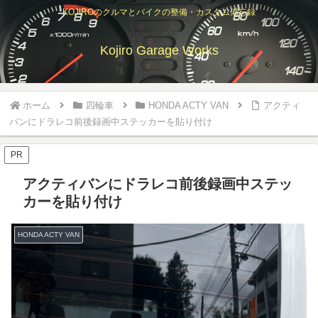
KOJIROのクルマとバイクの整備・カスタム備忘録
Kojiro Garage Works
ホーム
四輪車
HONDA ACTY VAN
アクティ
バンにドラレコ前後録画中ステッカーを貼り付け
PR
アクティバンにドラレコ前後録画中ステッ
カーを貼り付け
HONDA ACTY VAN