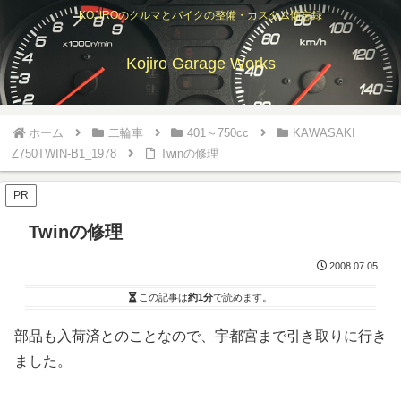
KOJIROのクルマとバイクの整備・カスタム備忘録
Kojiro Garage Works
ホーム
二輪車
401～750cc
KAWASAKI
Z750TWIN-B1_1978
Twinの修理
PR
Twinの修理
2008.07.05
この記事は
約1分
で読めます。
部品も入荷済とのことなので、宇都宮まで引き取りに行き
ました。