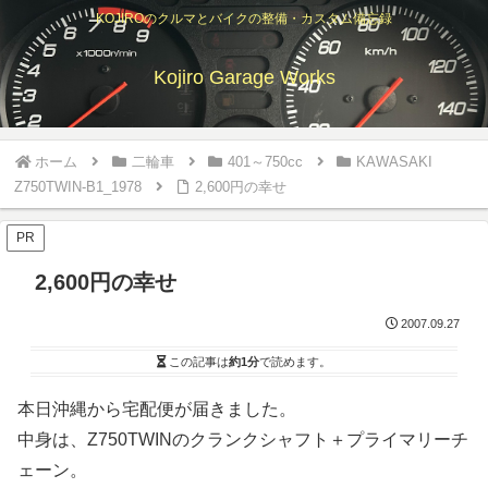
KOJIROのクルマとバイクの整備・カスタム備忘録
Kojiro Garage Works
ホーム
二輪車
401～750cc
KAWASAKI
Z750TWIN-B1_1978
2,600円の幸せ
PR
2,600円の幸せ
2007.09.27
この記事は
約1分
で読めます。
本日沖縄から宅配便が届きました。
中身は、Z750TWINのクランクシャフト＋プライマリーチ
ェーン。