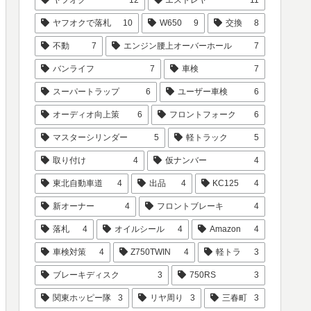
ヤフオクで落札
10
W650
9
交換
8
不動
7
エンジン腰上オーバーホール
7
バンライフ
7
車検
7
スーパートラップ
6
ユーザー車検
6
オーディオ向上策
6
フロントフォーク
6
マスターシリンダー
5
軽トラック
5
取り付け
4
仮ナンバー
4
東北自動車道
4
出品
4
KC125
4
新オーナー
4
フロントブレーキ
4
落札
4
オイルシール
4
Amazon
4
車検対策
4
Z750TWIN
4
軽トラ
3
ブレーキディスク
3
750RS
3
関東ホッピー隊
3
リヤ周り
3
三春町
3