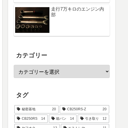
走行7万キロのエンジン内
部
カテゴリー
タグ
秘密基地
20
CB250RS-Z
20
CB250RS
14
箱バン
14
引き取り
12
ヤフオク
12
エストレヤ
11