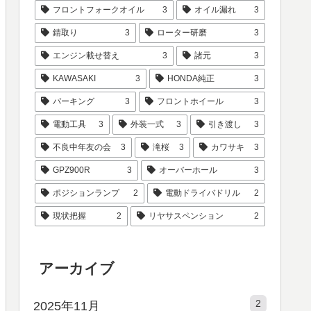
フロントフォークオイル
3
オイル漏れ
3
錆取り
3
ローター研磨
3
エンジン載せ替え
3
諸元
3
KAWASAKI
3
HONDA純正
3
パーキング
3
フロントホイール
3
電動工具
3
外装一式
3
引き渡し
3
不良中年友の会
3
滝桜
3
カワサキ
3
GPZ900R
3
オーバーホール
3
ポジションランプ
2
電動ドライバドリル
2
現状把握
2
リヤサスペンション
2
アーカイブ
2
2025年11月