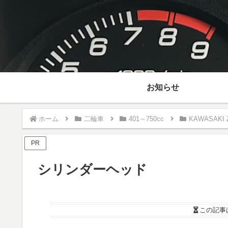
お知らせ
ホーム
二輪車
401～750cc
KAWASAKI 
PR
シリンダーヘッド
この記事