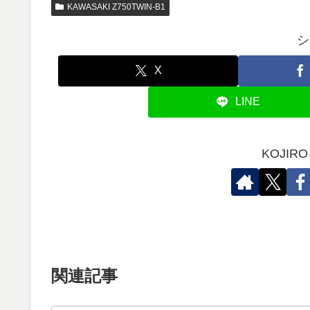
KAWASAKI Z750TWIN-B1
シ
X
LINE
KOJI
関連記事