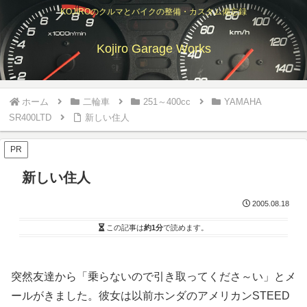
KOJIROのクルマとバイクの整備・カスタム備忘録
Kojiro Garage Works
ホーム
二輪車
251～400cc
YAMAHA
SR400LTD
新しい住人
PR
新しい住人
2005.08.18
この記事は
約1分
で読めます。
突然友達から「乗らないので引き取ってくださ～い」とメ
ールがきました。彼女は以前ホンダのアメリカンSTEED