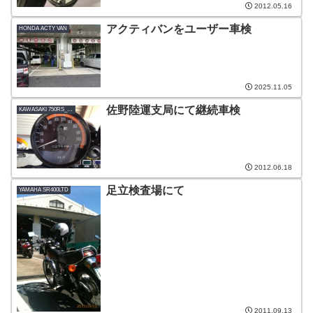
2012.05.16
アクティバンをユーザー車検
HONDA ACTY VAN
2025.11.05
佐野陸運支局にて継続車検
KAWASAKI 750RS_ZⅡ改
2012.06.18
足立検査場にて
YAMAHA SR400LTD
2011.09.13