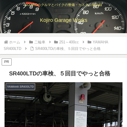
KOJIROのクルマとバイクの整備・カスタム備忘録
Kojiro Garage Works
ホーム
二輪車
251～400cc
YAMAHA
SR400LTD
SR400LTDの車検、５回目でやっと合格
PR
SR400LTDの車検、５回目でやっと合格
YAMAHA SR400LTD