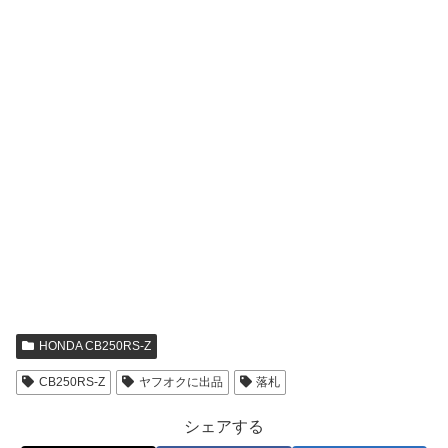
HONDA CB250RS-Z
CB250RS-Z
ヤフオクに出品
落札
シェアする