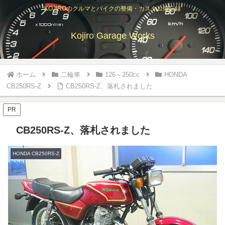
KOJIROのクルマとバイクの整備・カスタム備忘録
Kojiro Garage Works
ホーム
二輪車
126～250cc
HONDA
CB250RS-Z
CB250RS-Z、落札されました
PR
CB250RS-Z、落札されました
HONDA CB250RS-Z