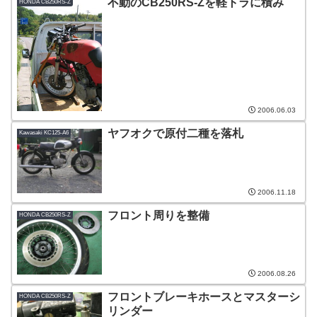
不動のCB250RS-Zを軽トラに積み
HONDA CB250RS-Z
2006.06.03
ヤフオクで原付二種を落札
Kawasaki KC125-A6
2006.11.18
フロント周りを整備
HONDA CB250RS-Z
2006.08.26
フロントブレーキホースとマスターシ
HONDA CB250RS-Z
リンダー