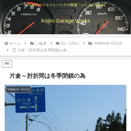
KOJIROのクルマとバイクの整備・カスタム備忘録
Kojiro Garage Works
ホーム
二輪車
51～125cc
YAMAHA YD125
片倉～肘折間は冬季閉鎖の為
PR
片倉～肘折間は冬季閉鎖の為
YAMAHA YD125