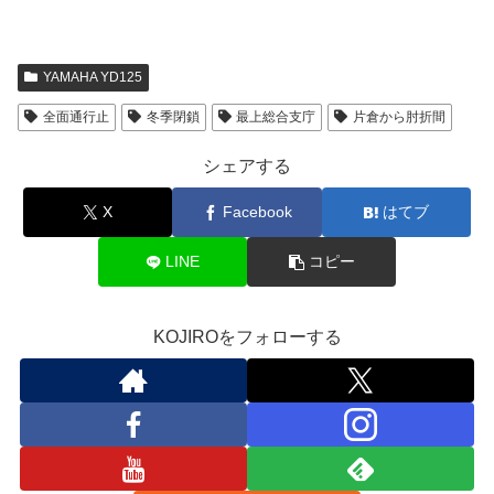
YAMAHA YD125
全面通行止
冬季閉鎖
最上総合支庁
片倉から肘折間
シェアする
X
Facebook
はてブ
LINE
コピー
KOJIROをフォローする