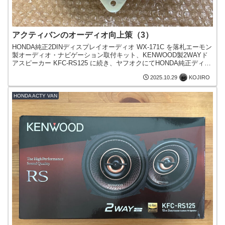
アクティバンのオーディオ向上策（3）
HONDA純正2DINディスプレイオーディオ WX-171C を落札エーモン
製オーディオ・ナビゲーション取付キット、KENWOOD製2WAYド
アスピーカー KFC-RS125 に続き、ヤフオクにてHONDA純正ディス
プレイオーディオ・ベーシ...
KOJIRO
2025.10.29
HONDA ACTY VAN