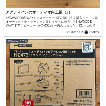
アクティバンのオーディオ向上策（2）
KENWOOD製2WAYドアスピーカー KFC-RS125 を購入エーモン製
オーディオ・ナビゲーション取付キットに続き、KENWOOD製
2WAYドアスピーカー KFC-RS125 を購入しました。12cmなので、
恐らく無加工でドアに付けられ...
KOJIRO
2025.10.29
HONDA ACTY VAN