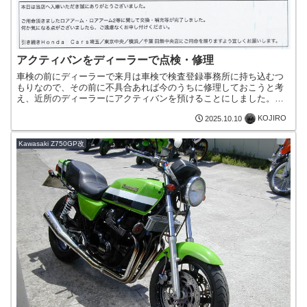
アクティバンをディーラーで点検・修理
車検の前にディーラーで来月は車検で検査登録事務所に持ち込むつ
もりなので、その前に不具合あれば今のうちに修理しておこうと考
え、近所のディーラーにアクティバンを預けることにしました。点
検の結果、 左右のロアアームジョイントブーツに亀裂 左右のタ...
KOJIRO
2025.10.10
Kawasaki Z750GP改