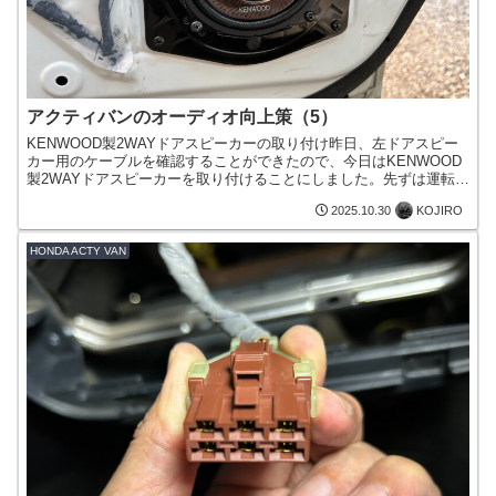
アクティバンのオーディオ向上策（5）
KENWOOD製2WAYドアスピーカーの取り付け昨日、左ドアスピー
カー用のケーブルを確認することができたので、今日はKENWOOD
製2WAYドアスピーカーを取り付けることにしました。先ずは運転席
側のスピーカーを交換ドアハンドルや内張を外す外...
KOJIRO
2025.10.30
HONDA ACTY VAN