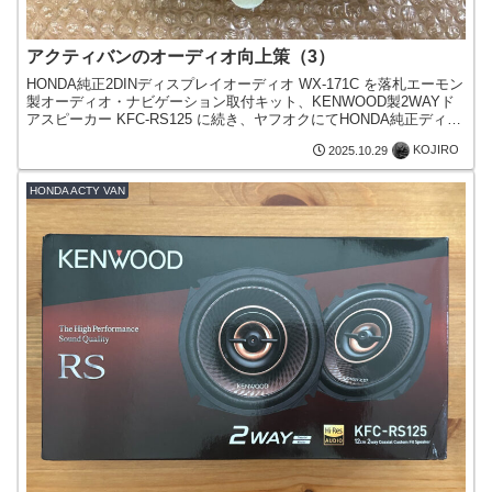
アクティバンのオーディオ向上策（3）
HONDA純正2DINディスプレイオーディオ WX-171C を落札エーモン
製オーディオ・ナビゲーション取付キット、KENWOOD製2WAYド
アスピーカー KFC-RS125 に続き、ヤフオクにてHONDA純正ディス
プレイオーディオ・ベーシ...
KOJIRO
2025.10.29
HONDA ACTY VAN