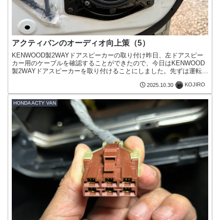
アクティバンのオーディオ向上策（5）
KENWOOD製2WAYドアスピーカーの取り付け昨日、左ドアスピー
カー用のケーブルを確認することができたので、今日はKENWOOD
製2WAYドアスピーカーを取り付けることにしました。先ずは運転席
側のスピーカーを交換ドアハンドルや内張を外す外...
KOJIRO
2025.10.30
HONDA ACTY VAN