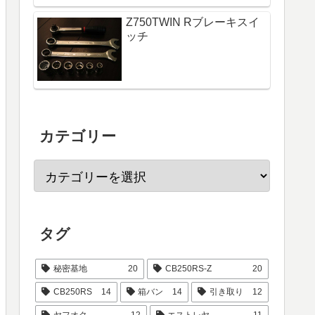
Z750TWIN Rブレーキスイ
ッチ
カテゴリー
タグ
秘密基地
20
CB250RS-Z
20
CB250RS
14
箱バン
14
引き取り
12
ヤフオク
12
エストレヤ
11