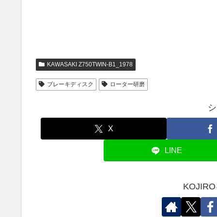
KAWASAKI Z750TWIN-B1_1978
ブレーキディスク
ローター研磨
シ
X
LINE
KOJI