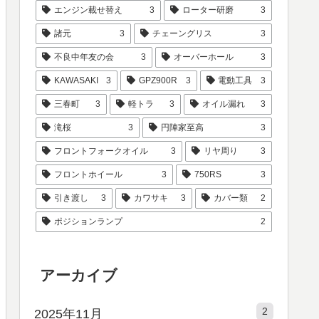
エンジン載せ替え
3
ローター研磨
3
諸元
3
チェーングリス
3
不良中年友の会
3
オーバーホール
3
KAWASAKI
3
GPZ900R
3
電動工具
3
三春町
3
軽トラ
3
オイル漏れ
3
滝桜
3
円陣家至高
3
フロントフォークオイル
3
リヤ周り
3
フロントホイール
3
750RS
3
引き渡し
3
カワサキ
3
カバー類
2
ポジションランプ
2
アーカイブ
2
2025年11月