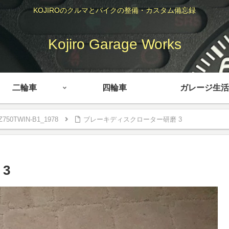
KOJIROのクルマとバイクの整備・カスタム備忘録
Kojiro Garage Works
二輪車
四輪車
ガレージ生活
750TWIN-B1_1978
ブレーキディスクローター研磨 3
3