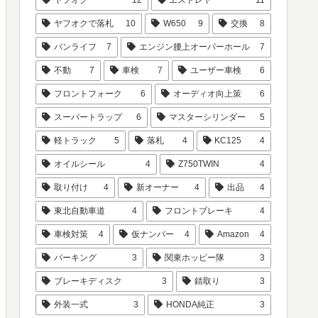
ヤフオクで落札
10
W650
9
交換
8
バンライフ
7
エンジン腰上オーバーホール
7
不動
7
車検
7
ユーザー車検
6
フロントフォーク
6
オーディオ向上策
6
スーパートラップ
6
マスターシリンダー
5
軽トラック
5
落札
4
KC125
4
オイルシール
4
Z750TWIN
4
取り付け
4
新オーナー
4
出品
4
東北自動車道
4
フロントブレーキ
4
車検対策
4
仮ナンバー
4
Amazon
4
パーキング
3
関東ホッピー隊
3
ブレーキディスク
3
錆取り
3
外装一式
3
HONDA純正
3