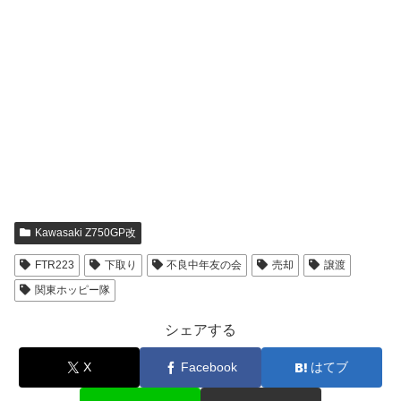
Kawasaki Z750GP改
FTR223
下取り
不良中年友の会
売却
譲渡
関東ホッピー隊
シェアする
X
Facebook
はてブ