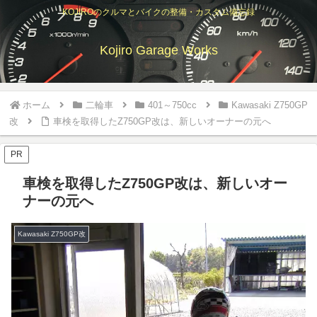
KOJIROのクルマとバイクの整備・カスタム備忘録
Kojiro Garage Works
ホーム
二輪車
401～750cc
Kawasaki Z750GP
改
車検を取得したZ750GP改は、新しいオーナーの元へ
PR
車検を取得したZ750GP改は、新しいオー
ナーの元へ
Kawasaki Z750GP改