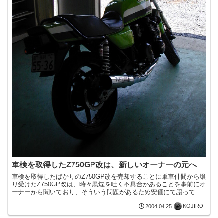
車検を取得したZ750GP改は、新しいオーナーの元へ
車検を取得したばかりのZ750GP改を売却することに単車仲間から譲
り受けたZ750GP改は、時々黒煙を吐く不具合があることを事前にオ
ーナーから聞いており、そういう問題があるため安価にて譲ってい
ただいたのでした。その後、エンジンの腰上をオーバ...
KOJIRO
2004.04.25