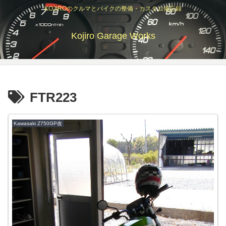
KOJIROのクルマとバイクの整備・カスタム備忘録
Kojiro Garage Works
FTR223
Kawasaki Z750GP改