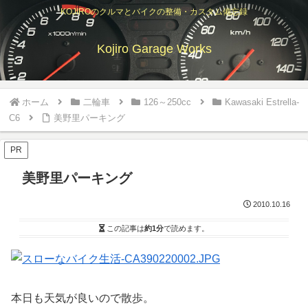
KOJIROのクルマとバイクの整備・カスタム備忘録
Kojiro Garage Works
ホーム
二輪車
126～250cc
Kawasaki Estrella-
C6
美野里パーキング
PR
美野里パーキング
2010.10.16
この記事は
約1分
で読めます。
本日も天気が良いので散歩。