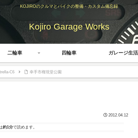
KOJIROのクルマとバイクの整備・カスタム備忘録
Kojiro Garage Works
二輪車
四輪車
ガレージ生活
rella-C6
幸手市権現堂公園
2012.04.12
は
約1分
で読めます。