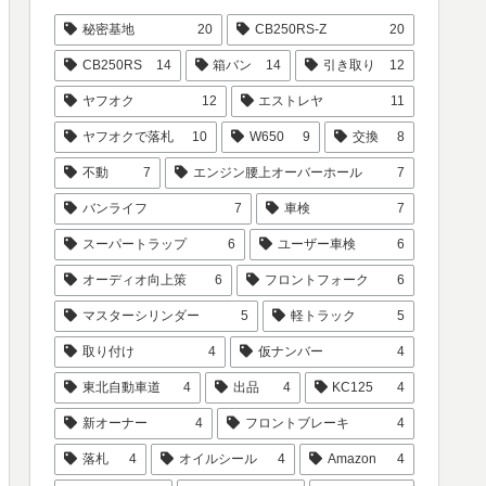
秘密基地
20
CB250RS-Z
20
CB250RS
14
箱バン
14
引き取り
12
ヤフオク
12
エストレヤ
11
ヤフオクで落札
10
W650
9
交換
8
不動
7
エンジン腰上オーバーホール
7
バンライフ
7
車検
7
スーパートラップ
6
ユーザー車検
6
オーディオ向上策
6
フロントフォーク
6
マスターシリンダー
5
軽トラック
5
取り付け
4
仮ナンバー
4
東北自動車道
4
出品
4
KC125
4
新オーナー
4
フロントブレーキ
4
落札
4
オイルシール
4
Amazon
4