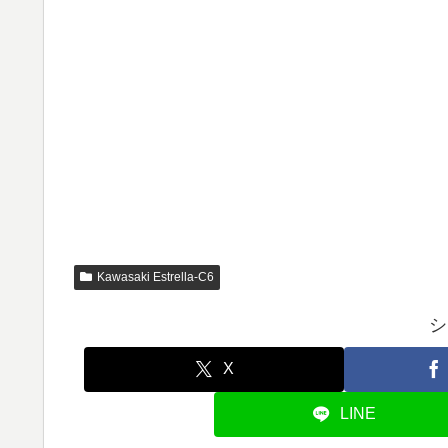
Kawasaki Estrella-C6
シ
X
LINE