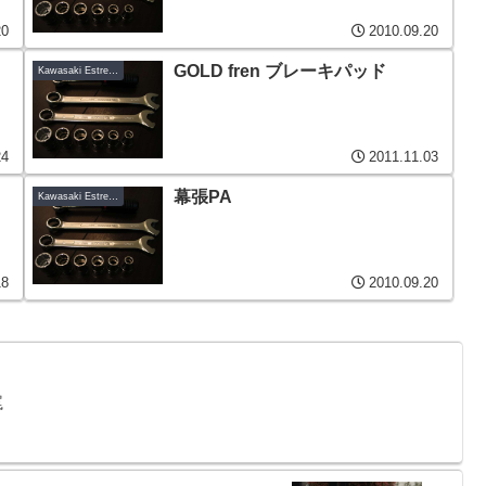
20
2010.09.20
GOLD fren ブレーキパッド
Kawasaki Estrella-C6
24
2011.11.03
幕張PA
Kawasaki Estrella-C6
18
2010.09.20
罠