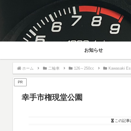
お知らせ
ホーム
二輪車
126～250cc
Kawasaki Est
PR
幸手市権現堂公園
この記事