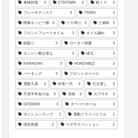
車検対策
4
Z750TWIN
4
軽トラ
3
ブレーキディスク
3
750RS
3
関東ホッピー隊
3
リヤ周り
3
三春町
3
フロントフォークオイル
3
オイル漏れ
3
錆取り
3
ローター研磨
3
エンジン載せ替え
3
諸元
3
KAWASAKI
3
HONDA純正
3
パーキング
3
フロントホイール
3
電動工具
3
外装一式
3
引き渡し
3
不良中年友の会
3
滝桜
3
カワサキ
3
GPZ900R
3
オーバーホール
3
ポジションランプ
2
電動ドライバドリル
2
現状把握
2
リヤサスペンション
2