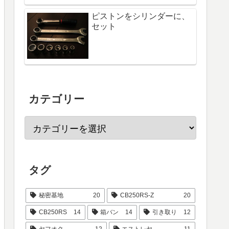
ピストンをシリンダーに、
セット
カテゴリー
タグ
秘密基地
20
CB250RS-Z
20
CB250RS
14
箱バン
14
引き取り
12
ヤフオク
12
エストレヤ
11