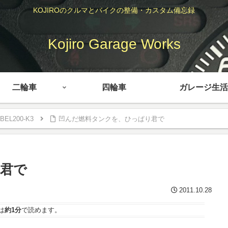
KOJIROのクルマとバイクの整備・カスタム備忘録
Kojiro Garage Works
二輪車
四輪車
ガレージ生活
BEL200-K3
凹んだ燃料タンクを、ひっぱり君で
君で
2011.10.28
は
約1分
で読めます。