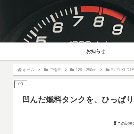
お知らせ
ホーム
二輪車
126～250cc
SUZUKI DJE
PR
凹んだ燃料タンクを、ひっぱり
この記事