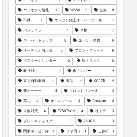
ヤフオクで落札
10
W650
9
交換
8
不動
7
エンジン腰上オーバーホール
7
バンライフ
7
車検
7
スーパートラップ
6
ユーザー車検
6
オーディオ向上策
6
フロントフォーク
6
マスターシリンダー
5
軽トラック
5
取り付け
4
仮ナンバー
4
東北自動車道
4
出品
4
KC125
4
新オーナー
4
フロントブレーキ
4
落札
4
オイルシール
4
Amazon
4
車検対策
4
Z750TWIN
4
軽トラ
3
ブレーキディスク
3
750RS
3
関東ホッピー隊
3
リヤ周り
3
三春町
3