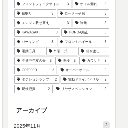
フロントフォークオイル
3
オイル漏れ
3
錆取り
3
ローター研磨
3
エンジン載せ替え
3
諸元
3
KAWASAKI
3
HONDA純正
3
パーキング
3
フロントホイール
3
電動工具
3
外装一式
3
引き渡し
3
不良中年友の会
3
滝桜
3
カワサキ
3
GPZ900R
3
オーバーホール
3
ポジションランプ
2
電動ドライバドリル
2
現状把握
2
リヤサスペンション
2
アーカイブ
2
2025年11月