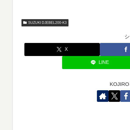
SUZUKI DJEBEL200-K3
シ
X
LINE
KOJI