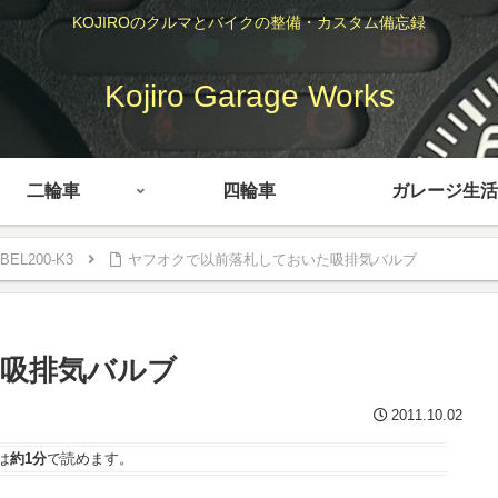
KOJIROのクルマとバイクの整備・カスタム備忘録
Kojiro Garage Works
二輪車
四輪車
ガレージ生活
BEL200-K3
ヤフオクで以前落札しておいた吸排気バルブ
吸排気バルブ
2011.10.02
は
約1分
で読めます。