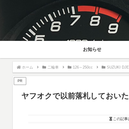
お知らせ
ホーム
二輪車
126～250cc
SUZUKI DJE
PR
ヤフオクで以前落札しておいた
この記事