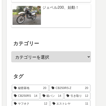
ジェベル200、始動！
カテゴリー
タグ
秘密基地
20
CB250RS-Z
20
CB250RS
14
箱バン
14
引き取り
12
ヤフオク
12
エストレヤ
11