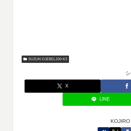
SUZUKI DJEBEL200-K3
シ
X
LINE
KOJI