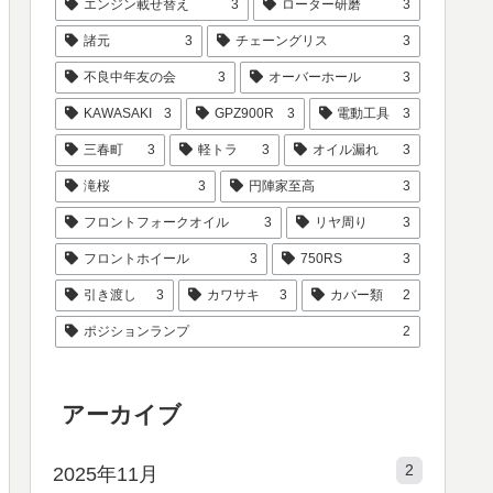
エンジン載せ替え
3
ローター研磨
3
諸元
3
チェーングリス
3
不良中年友の会
3
オーバーホール
3
KAWASAKI
3
GPZ900R
3
電動工具
3
三春町
3
軽トラ
3
オイル漏れ
3
滝桜
3
円陣家至高
3
フロントフォークオイル
3
リヤ周り
3
フロントホイール
3
750RS
3
引き渡し
3
カワサキ
3
カバー類
2
ポジションランプ
2
アーカイブ
2
2025年11月