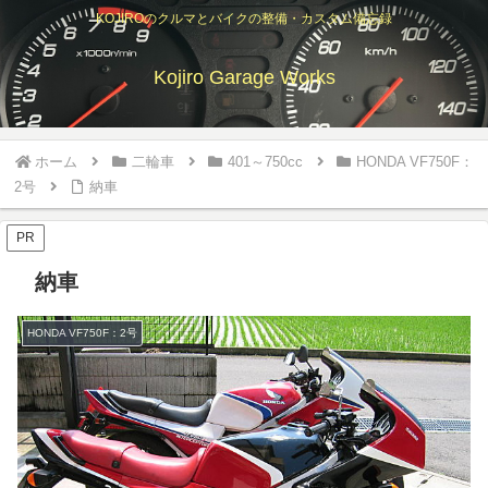
KOJIROのクルマとバイクの整備・カスタム備忘録
Kojiro Garage Works
ホーム
二輪車
401～750cc
HONDA VF750F：
2号
納車
PR
納車
HONDA VF750F：2号