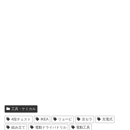
工具・ケミカル
4段チェスト
IKEA
リョービ
京セラ
充電式
組み立て
電動ドライバドリル
電動工具