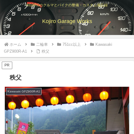
KOJIROのクルマとバイクの整備・カスタム備忘録
Kojiro Garage Works
ホーム
二輪車
751cc以上
Kawasaki
GPZ900R-A1
秩父
PR
秩父
Kawasaki GPZ900R-A1