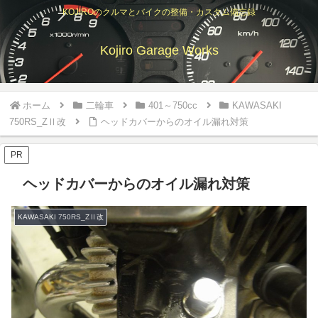
KOJIROのクルマとバイクの整備・カスタム備忘録
Kojiro Garage Works
ホーム
二輪車
401～750cc
KAWASAKI
750RS_ZⅡ改
ヘッドカバーからのオイル漏れ対策
PR
ヘッドカバーからのオイル漏れ対策
KAWASAKI 750RS_ZⅡ改