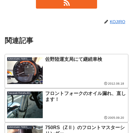
KOJIRO
関連記事
佐野陸運支局にて継続車検
KAWASAKI 750RS_ZⅡ改
2012.06.18
フロントフォークのオイル漏れ、直し
Kawasaki Estrella-B1
ます！
2005.09.20
750RS（ZⅡ）のフロントマスターシ
KAWASAKI 750RS_ZⅡ改