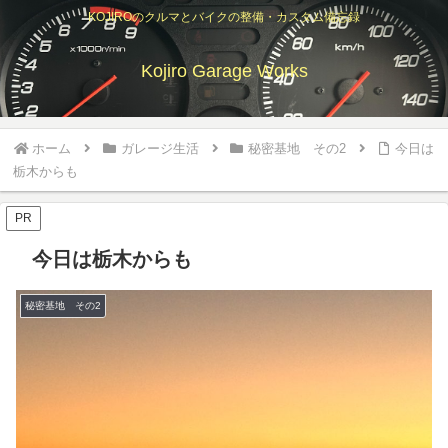
KOJIROのクルマとバイクの整備・カスタム備忘録
Kojiro Garage Works
ホーム
ガレージ生活
秘密基地 その2
今日は
栃木からも
PR
今日は栃木からも
秘密基地 その2