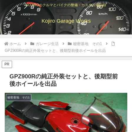
KOJIROのクルマとバイクの整備・カスタム備忘録
Kojiro Garage Works
ホーム
ガレージ生活
秘密基地 その1
GPZ900Rの純正外装セットと、後期型前後ホイールを出品
PR
GPZ900Rの純正外装セットと、後期型前
後ホイールを出品
秘密基地 その1