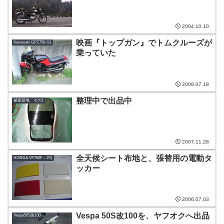
2004.10.10
映画『トップガン』でトムクルーズが
Kawasaki GPZ750-G1
乗っていた
2009.07.18
整理中で出品中
秘密基地 その1
2007.11.28
全天候シート布地と、張替用の電動タ
HONDA VF750F：2号
ッカー
2006.07.03
Vespa 50S改100を、ヤフオクへ出品
Vespa50S改100