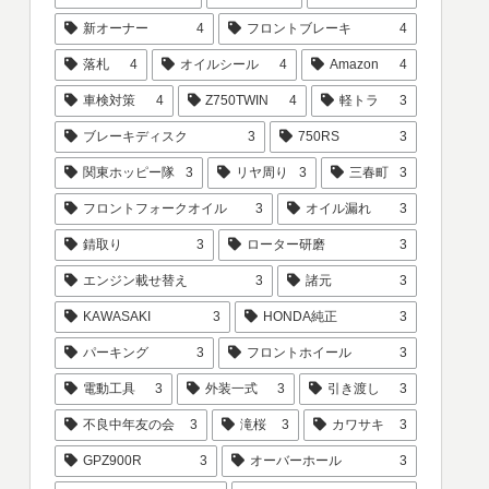
新オーナー
4
フロントブレーキ
4
落札
4
オイルシール
4
Amazon
4
車検対策
4
Z750TWIN
4
軽トラ
3
ブレーキディスク
3
750RS
3
関東ホッピー隊
3
リヤ周り
3
三春町
3
フロントフォークオイル
3
オイル漏れ
3
錆取り
3
ローター研磨
3
エンジン載せ替え
3
諸元
3
KAWASAKI
3
HONDA純正
3
パーキング
3
フロントホイール
3
電動工具
3
外装一式
3
引き渡し
3
不良中年友の会
3
滝桜
3
カワサキ
3
GPZ900R
3
オーバーホール
3