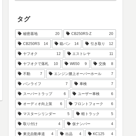
タグ
秘密基地
20
CB250RS-Z
20
CB250RS
14
箱バン
14
引き取り
12
ヤフオク
12
エストレヤ
11
ヤフオクで落札
10
W650
9
交換
8
不動
7
エンジン腰上オーバーホール
7
バンライフ
7
車検
7
スーパートラップ
6
ユーザー車検
6
オーディオ向上策
6
フロントフォーク
6
マスターシリンダー
5
軽トラック
5
取り付け
4
仮ナンバー
4
東北自動車道
4
出品
4
KC125
4