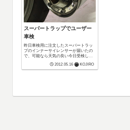
スーパートラップでユーザー
車検
昨日車検用に注文したスーパートラッ
プのインナーサイレンサーが届いたの
で、可能なら天気の良い今日受検しよ
うと思っていましたが、昨夜予約しよ
2012.05.16
KOJIRO
うとすると空きが無く断念。でも今朝
改めて確認してみると、午後の3ラウン
ドに4台の空きが出来ていたので、即...