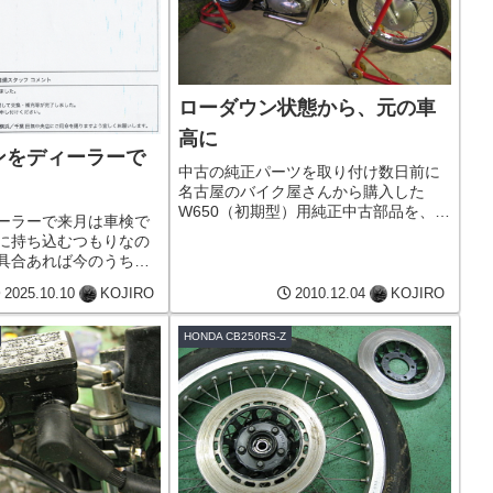
ローダウン状態から、元の車
高に
ンをディーラーで
中古の純正パーツを取り付け数日前に
名古屋のバイク屋さんから購入した
W650（初期型）用純正中古部品を、秘
ーラーで来月は車検で
密基地に運び取り付けてみました。フ
に持ち込むつもりなの
ロントフォークとリヤホイールをW650
具合あれば今のうちに
用にまずはフロントフォークをエスト
と考え、近所のディー
レヤの純正からW650の純正に...
2025.10.10
KOJIRO
2010.12.04
KOJIRO
バンを預けることにし
結果、 左右のロアアー
HONDA CB250RS-Z
ツに亀裂 左右のタ...