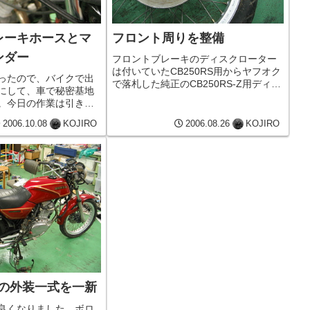
レーキホースとマ
フロント周りを整備
ンダー
フロントブレーキのディスクローター
は付いていたCB250RS用からヤフオク
ったので、バイクで出
で落札した純正のCB250RS-Z用ディス
にして、車で秘密基地
クローターに交換しました。フロント
。今日の作業は引き続
フォークのオイルシールを交換してフ
-Zのフロントブレーキフロ
ォークオイルを注入しました。この頃
2006.10.08
KOJIRO
2006.08.26
KOJIRO
ースを純正に戻しまし
のバイクはエアサスなの...
いたステンメッシュホ
クラブマン...
-Zの外装一式を一新
良くなりました。ボロ