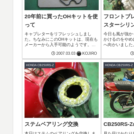
20年前に買ったOHキットを使
フロントブ
って
スターシリ
キャブレターをリフレッシュしまし
今日も風が強か
た。ちなみにこのOHキットは、現在も
かけるのをやめ
メーカーから入手可能のようです。そ
へ向かいました
の後インシュレーターのOリングも交
きCB250RS
2007.03.03
KOJIRO
換し、キャブレターをエンジンにセ取
ントブレーキホ
り付けました。当時の元気な排気音
た。以前付いて
HONDA CB250RS-Z
HONDA CB250RS-Z
に、包まれたいな。
ースは、GB250
ステムベアリング交換
CB250RS
本日はステムのベアリングを交換しま
見た目はかなり