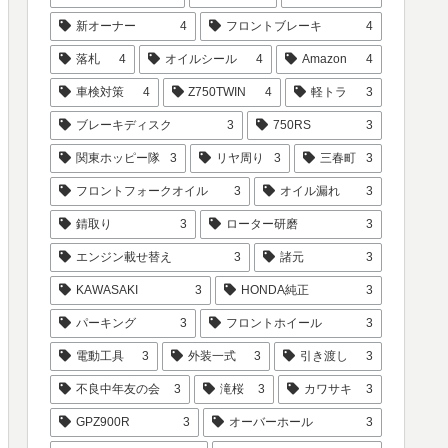
新オーナー
4
フロントブレーキ
4
落札
4
オイルシール
4
Amazon
4
車検対策
4
Z750TWIN
4
軽トラ
3
ブレーキディスク
3
750RS
3
関東ホッピー隊
3
リヤ周り
3
三春町
3
フロントフォークオイル
3
オイル漏れ
3
錆取り
3
ローター研磨
3
エンジン載せ替え
3
諸元
3
KAWASAKI
3
HONDA純正
3
パーキング
3
フロントホイール
3
電動工具
3
外装一式
3
引き渡し
3
不良中年友の会
3
滝桜
3
カワサキ
3
GPZ900R
3
オーバーホール
3