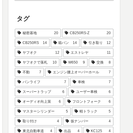
タグ
秘密基地
20
CB250RS-Z
20
CB250RS
14
箱バン
14
引き取り
12
ヤフオク
12
エストレヤ
11
ヤフオクで落札
10
W650
9
交換
8
不動
7
エンジン腰上オーバーホール
7
バンライフ
7
車検
7
スーパートラップ
6
ユーザー車検
6
オーディオ向上策
6
フロントフォーク
6
マスターシリンダー
5
軽トラック
5
取り付け
4
仮ナンバー
4
東北自動車道
4
出品
4
KC125
4