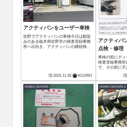
アクティバンをユーザー車検
佐野でアクティバンの車検今日は馴染
アクティバ
みのある栃木県佐野市の検査登録事務
所へ出向き、アクティバンの継続検査
点検・修理
（車検）をしてきました。午後最後の4
ラウンドでの受検でしたが、かなりの
車検の前にディ
台数が来所していました。検査は事前
検査登録事務所
に近くのテスター屋にて、ヘッドラ
で、その前に不
イ...
修理しておこう
2025.11.05
KOJIRO
ラーにアクティ
ました。点検の
HONDA CB250RS
HONDA CB250RS-Z
ムジョイントブー