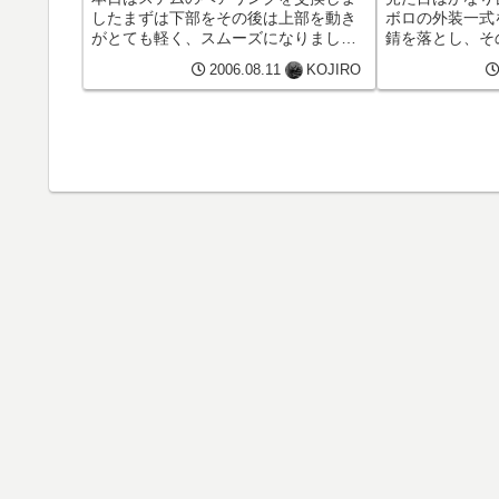
したまずは下部をその後は上部を動き
ボロの外装一式
がとても軽く、スムーズになりまし
錆を落とし、そ
た。
落札したCB25
2006.08.11
KOJIRO
付してみました
途中なので、余
がっていますが、