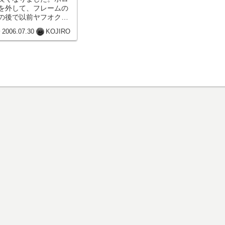
を外して、フレームの
の後で以前ヤフオクで
0RS-Zの外装一式を仮取
2006.07.30
KOJIRO
。ハーネスも一式交換
計な配線がだらりと下
見た目はかな...