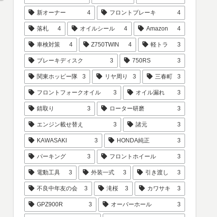
新オーナー
4
フロントブレーキ
4
落札
4
オイルシール
4
Amazon
4
車検対策
4
Z750TWIN
4
軽トラ
3
ブレーキディスク
3
750RS
3
関東ホッピー隊
3
リヤ周り
3
三春町
3
フロントフォークオイル
3
オイル漏れ
3
錆取り
3
ローター研磨
3
エンジン載せ替え
3
諸元
3
KAWASAKI
3
HONDA純正
3
パーキング
3
フロントホイール
3
電動工具
3
外装一式
3
引き渡し
3
不良中年友の会
3
滝桜
3
カワサキ
3
GPZ900R
3
オーバーホール
3