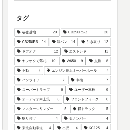
タグ
秘密基地
20
CB250RS-Z
20
CB250RS
14
箱バン
14
引き取り
12
ヤフオク
12
エストレヤ
11
ヤフオクで落札
10
W650
9
交換
8
不動
7
エンジン腰上オーバーホール
7
バンライフ
7
車検
7
スーパートラップ
6
ユーザー車検
6
オーディオ向上策
6
フロントフォーク
6
マスターシリンダー
5
軽トラック
5
取り付け
4
仮ナンバー
4
東北自動車道
4
出品
4
KC125
4