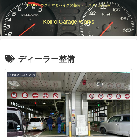
KOJIROのクルマとバイクの整備・カスタム備忘録
Kojiro Garage Works
ディーラー整備
HONDA ACTY VAN