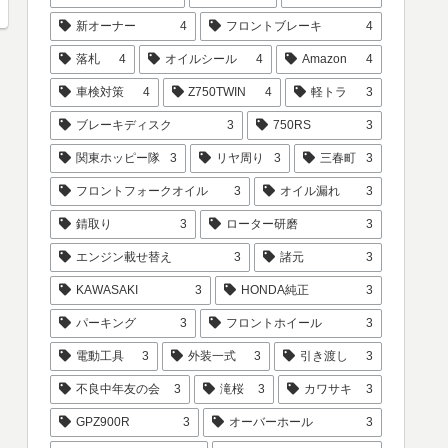
新オーナー
4
フロントブレーキ
4
落札
4
オイルシール
4
Amazon
4
車検対策
4
Z750TWIN
4
軽トラ
3
ブレーキディスク
3
750RS
3
関東ホッピー隊
3
リヤ周り
3
三春町
3
フロントフォークオイル
3
オイル漏れ
3
錆取り
3
ローター研磨
3
エンジン載せ替え
3
諸元
3
KAWASAKI
3
HONDA純正
3
パーキング
3
フロントホイール
3
電動工具
3
外装一式
3
引き渡し
3
不良中年友の会
3
滝桜
3
カワサキ
3
GPZ900R
3
オーバーホール
3