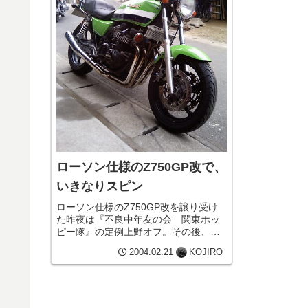
ローソン仕様のZ750GP改で、
いきなりスピン
ローソン仕様のZ750GP改を譲り受け
た昨夜は『不良中年友の会 関東ホッ
ピー隊』の定例上野オフ。その後、千
葉にお住まいの渋さん宅に泊めていた
2004.02.21
KOJIRO
だき、翌日、譲っていただいたローソ
ン仕様のZ750GP改で自宅へ戻ること
に。キャブ化だけでなく、エン...