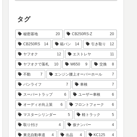
タグ
秘密基地
20
CB250RS-Z
20
CB250RS
14
箱バン
14
引き取り
12
ヤフオク
12
エストレヤ
11
ヤフオクで落札
10
W650
9
交換
8
不動
7
エンジン腰上オーバーホール
7
バンライフ
7
車検
7
スーパートラップ
6
ユーザー車検
6
オーディオ向上策
6
フロントフォーク
6
マスターシリンダー
5
軽トラック
5
取り付け
4
仮ナンバー
4
東北自動車道
4
出品
4
KC125
4