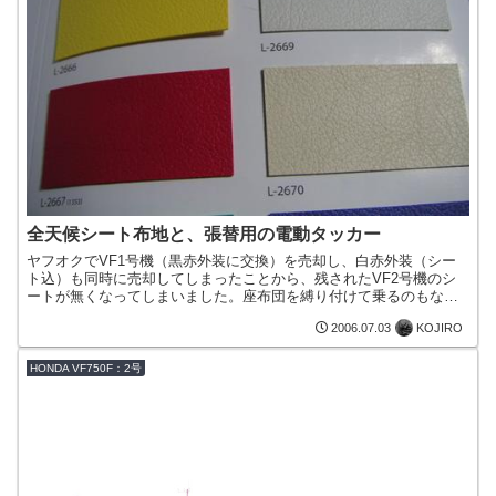
全天候シート布地と、張替用の電動タッカー
ヤフオクでVF1号機（黒赤外装に交換）を売却し、白赤外装（シー
ト込）も同時に売却してしまったことから、残されたVF2号機のシ
ートが無くなってしまいました。座布団を縛り付けて乗るのもなん
ですし…。ということで、ヤフオクで汚れたままのシートを落...
KOJIRO
2006.07.03
HONDA VF750F：2号