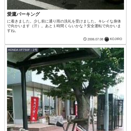
愛鷹パーキング
に着きました。少し前に通り雨の洗礼を受けました。キレイな身体
で向かいます（汗）。あと１時間くらいかな？安全運転で向かいま
すね。
KOJIRO
2006.07.08
HONDA VF750F：2号