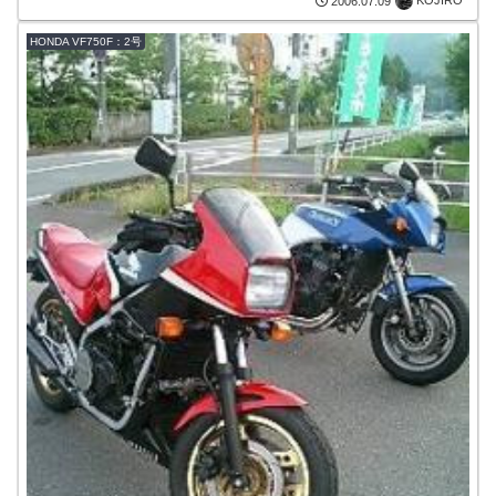
KOJIRO
2006.07.09
HONDA VF750F：2号