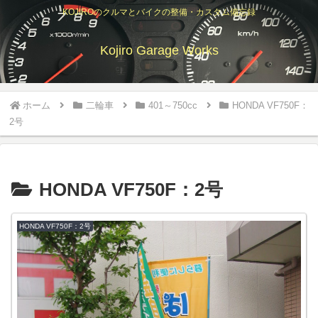
KOJIROのクルマとバイクの整備・カスタム備忘録
Kojiro Garage Works
ホーム
二輪車
401～750cc
HONDA VF750F：
2号
HONDA VF750F：2号
HONDA VF750F：2号