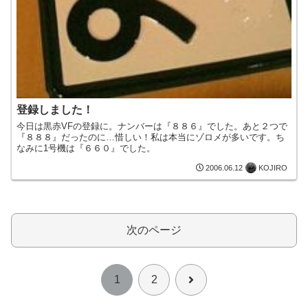
登録しました！
今日は黒赤VFの登録に。ナンバーは『８８６』でした。あと２つで
『８８８』だったのに…惜しい！私は本当にゾロメが多いです。ち
なみに1号機は『６６０』でした。
KOJIRO
2006.06.12
次のページ
次
1
2