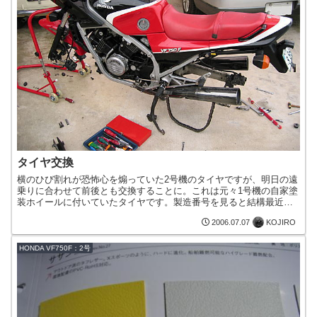
タイヤ交換
横のひび割れが恐怖心を煽っていた2号機のタイヤですが、明日の遠
乗りに合わせて前後とも交換することに。これは元々1号機の自家塗
装ホイールに付いていたタイヤです。製造番号を見ると結構最近生
産されたものだったので、近所の取引先（ダイドーMuレーシ...
KOJIRO
2006.07.07
HONDA VF750F：2号