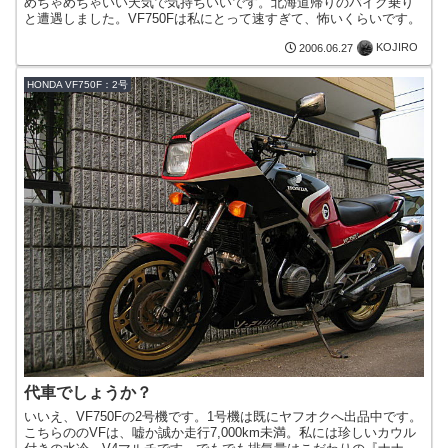
めちゃめちゃいい天気で気持ちいいです。北海道帰りのバイク乗り
と遭遇しました。VF750Fは私にとって速すぎて、怖いくらいです。
KOJIRO
2006.06.27
HONDA VF750F：2号
代車でしょうか？
いいえ、VF750Fの2号機です。1号機は既にヤフオクへ出品中です。
こちらののVFは、嘘か誠か走行7,000km未満。私には珍しいカウル