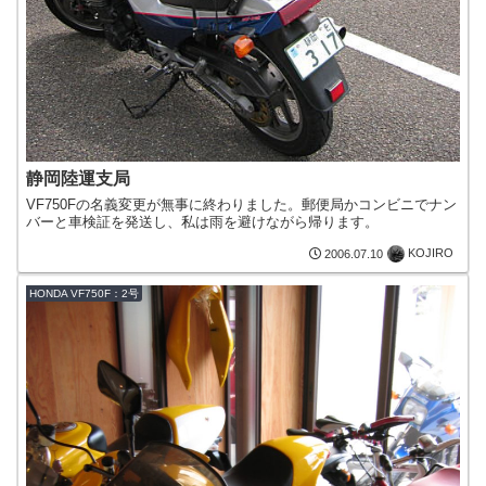
静岡陸運支局
VF750Fの名義変更が無事に終わりました。郵便局かコンビニでナン
バーと車検証を発送し、私は雨を避けながら帰ります。
KOJIRO
2006.07.10
HONDA VF750F：2号