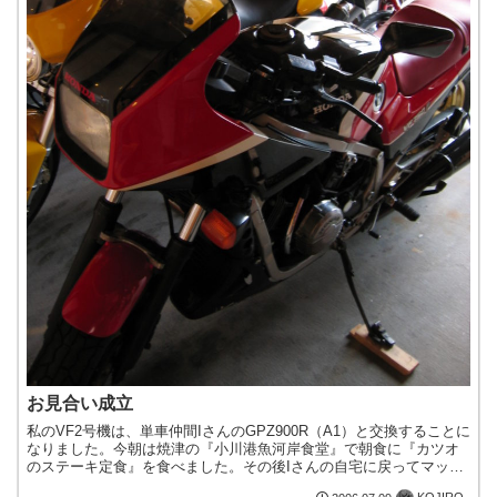
お見合い成立
私のVF2号機は、単車仲間IさんのGPZ900R（A1）と交換することに
なりました。今朝は焼津の『小川港魚河岸食堂』で朝食に『カツオ
のステーキ定食』を食べました。その後Iさんの自宅に戻ってマッタ
リと食休みをしたあと、午後から水車村にあるカフ...