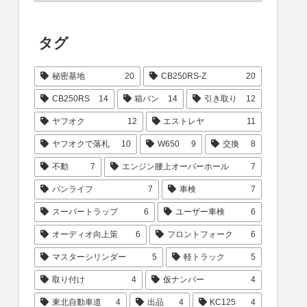
タグ
秘密基地
20
CB250RS-Z
20
CB250RS
14
箱バン
14
引き取り
12
ヤフオク
12
エストレヤ
11
ヤフオクで落札
10
W650
9
交換
8
不動
7
エンジン腰上オーバーホール
7
バンライフ
7
車検
7
スーパートラップ
6
ユーザー車検
6
オーディオ向上策
6
フロントフォーク
6
マスターシリンダー
5
軽トラック
5
取り付け
4
仮ナンバー
4
東北自動車道
4
出品
4
KC125
4