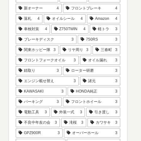
新オーナー
4
フロントブレーキ
4
落札
4
オイルシール
4
Amazon
4
車検対策
4
Z750TWIN
4
軽トラ
3
ブレーキディスク
3
750RS
3
関東ホッピー隊
3
リヤ周り
3
三春町
3
フロントフォークオイル
3
オイル漏れ
3
錆取り
3
ローター研磨
3
エンジン載せ替え
3
諸元
3
KAWASAKI
3
HONDA純正
3
パーキング
3
フロントホイール
3
電動工具
3
外装一式
3
引き渡し
3
不良中年友の会
3
滝桜
3
カワサキ
3
GPZ900R
3
オーバーホール
3